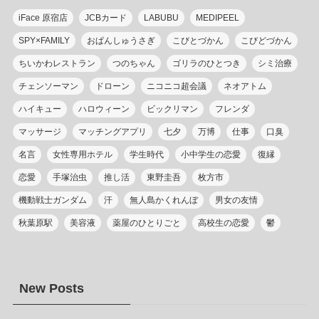
iFace 原宿店
JCBカード
LABUBU
MEDIPEEL
SPY×FAMILY
おぱんしゅうさぎ
こびとづかん
こびどづかん
ちいかわレストラン
つのちゃん
ゴリラのひとつき
シミ治療
チェンソーマン
ドローン
ニコニコ超会議
ネオアトム
ハイキュー
ハロウィーン
ビックリマン
フレンダ
マッサージ
マッチングアプリ
七夕
万博
仕事
口臭
名言
女性専用ホテル
学生時代
小中学生の恋愛
復縁
恋愛
手塚治虫
推し活
東野圭吾
枚方市
機動戦士ガンダム
汗
無人島かくれんぼ
男女の友情
秋葉原駅
美容液
薬屋のひとりごと
高校生の恋愛
鬱
New Posts