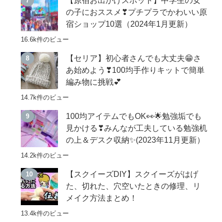
の子におススメ❣プチプラでかわいい原
宿ショップ10選（2024年1月更新）
16.6k件のビュー
【セリア】初心者さんでも大丈夫😁さ
あ始めよう❣100均手作りキットで簡単
編み物に挑戦💕
14.7k件のビュー
100均アイテムでもOK👀🌟勉強垢でも
見かける❣みんなが工夫している勉強机
の上＆デスク収納✨(2023年11月更新）
14.2k件のビュー
【スクイーズDIY】スクイーズがはげ
た、切れた、穴空いたときの修理、リ
メイク方法まとめ！
13.4k件のビュー