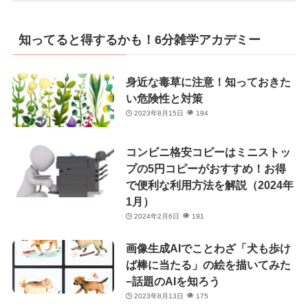
ゴ
リ
知ってると得するかも！6分雑学アカデミー
ー
身近な毒草に注意！知っておきた
い危険性と対策
2023年8月15日
194
コンビニ格安コピーはミニストッ
プの5円コピーがおすすめ！お得
で便利な利用方法を解説（2024年
1月）
2024年2月6日
191
画像生成AIでことわざ「犬も歩け
ば棒に当たる」の絵を描いてみた
−話題のAIを知ろう
2023年8月13日
175