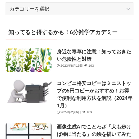
カ
テ
ゴ
リ
知ってると得するかも！6分雑学アカデミー
ー
身近な毒草に注意！知っておきた
い危険性と対策
2023年8月15日
193
コンビニ格安コピーはミニストッ
プの5円コピーがおすすめ！お得
で便利な利用方法を解説（2024年
1月）
2024年2月6日
189
画像生成AIでことわざ「犬も歩け
ば棒に当たる」の絵を描いてみた