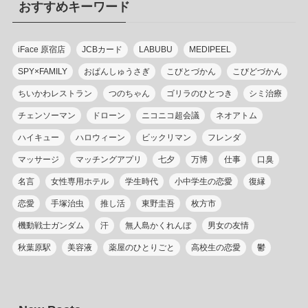
おすすめキーワード
ー
iFace 原宿店
JCBカード
LABUBU
MEDIPEEL
SPY×FAMILY
おぱんしゅうさぎ
こびとづかん
こびどづかん
ちいかわレストラン
つのちゃん
ゴリラのひとつき
シミ治療
チェンソーマン
ドローン
ニコニコ超会議
ネオアトム
ハイキュー
ハロウィーン
ビックリマン
フレンダ
マッサージ
マッチングアプリ
七夕
万博
仕事
口臭
名言
女性専用ホテル
学生時代
小中学生の恋愛
復縁
恋愛
手塚治虫
推し活
東野圭吾
枚方市
機動戦士ガンダム
汗
無人島かくれんぼ
男女の友情
秋葉原駅
美容液
薬屋のひとりごと
高校生の恋愛
鬱