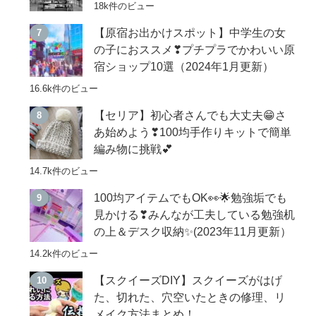
18k件のビュー
【原宿お出かけスポット】中学生の女
の子におススメ❣プチプラでかわいい原
宿ショップ10選（2024年1月更新）
16.6k件のビュー
【セリア】初心者さんでも大丈夫😁さ
あ始めよう❣100均手作りキットで簡単
編み物に挑戦💕
14.7k件のビュー
100均アイテムでもOK👀🌟勉強垢でも
見かける❣みんなが工夫している勉強机
の上＆デスク収納✨(2023年11月更新）
14.2k件のビュー
【スクイーズDIY】スクイーズがはげ
た、切れた、穴空いたときの修理、リ
メイク方法まとめ！