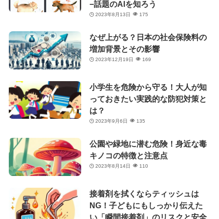
−話題のAIを知ろう
2023年8月13日
175
なぜ上がる？日本の社会保険料の
増加背景とその影響
2023年12月19日
169
小学生を危険から守る！大人が知
っておきたい実践的な防犯対策と
は？
2023年9月6日
135
公園や緑地に潜む危険！身近な毒
キノコの特徴と注意点
2023年8月14日
110
接着剤を拭くならティッシュは
NG！子どもにもしっかり伝えた
い「瞬間接着剤」のリスクと安全