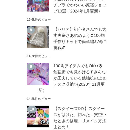
チプラでかわいい原宿ショッ
プ10選（2024年1月更新）
16.6k件のビュー
【セリア】初心者さんでも大
丈夫😁さあ始めよう❣100均
手作りキットで簡単編み物に
挑戦💕
14.7k件のビュー
100均アイテムでもOK👀🌟
勉強垢でも見かける❣みんな
が工夫している勉強机の上＆
デスク収納✨(2023年11月更
新）
14.2k件のビュー
【スクイーズDIY】スクイー
ズがはげた、切れた、穴空い
たときの修理、リメイク方法
まとめ！