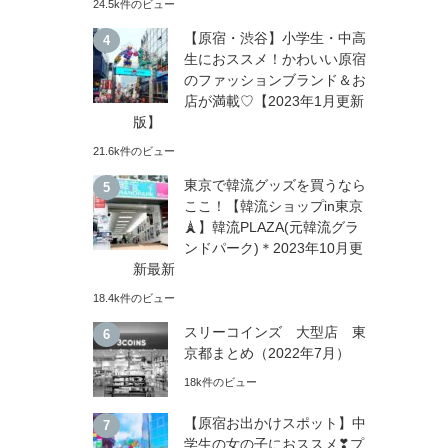
24.5k件のビュー
【原宿・渋谷】小学生・中高
生におススメ！かわいい原宿
のファッションブランド＆お
店が満載♡【2023年1月更新
版】
21.6k件のビュー
東京で韓流グッズを買うなら
ここ！【韓流ショップin東京
🗼】韓流PLAZA(元韓流グラ
ンドパーク)＊2023年10月更
新最新
18.4k件のビュー
スリーコインズ 大型店 東
京都まとめ（2022年7月）
18k件のビュー
【原宿お出かけスポット】中
学生の女の子におススメ❣プ