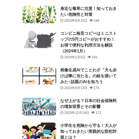
身近な毒草に注意！知っておき
たい危険性と対策
2023年8月15日
194
コンビニ格安コピーはミニスト
ップの5円コピーがおすすめ！
お得で便利な利用方法を解説
（2024年1月）
2024年2月6日
191
画像生成AIでことわざ「犬も歩
けば棒に当たる」の絵を描いて
みた−話題のAIを知ろう
2023年8月13日
175
なぜ上がる？日本の社会保険料
の増加背景とその影響
2023年12月19日
172
小学生を危険から守る！大人が
知っておきたい実践的な防犯対
策とは？