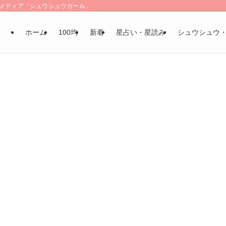
LSメディア「シュウシュウガール」
ホーム
100均
新着
星占い・星読み
シュウシュウ