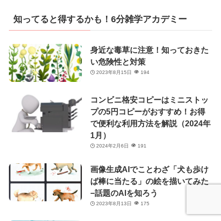
ゴ
リ
知ってると得するかも！6分雑学アカデミー
ー
身近な毒草に注意！知っておきた
い危険性と対策
2023年8月15日
194
コンビニ格安コピーはミニストッ
プの5円コピーがおすすめ！お得
で便利な利用方法を解説（2024年
1月）
2024年2月6日
191
画像生成AIでことわざ「犬も歩け
ば棒に当たる」の絵を描いてみた
−話題のAIを知ろう
2023年8月13日
175