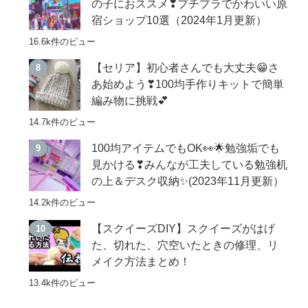
の子におススメ❣プチプラでかわいい原
宿ショップ10選（2024年1月更新）
16.6k件のビュー
【セリア】初心者さんでも大丈夫😁さ
あ始めよう❣100均手作りキットで簡単
編み物に挑戦💕
14.7k件のビュー
100均アイテムでもOK👀🌟勉強垢でも
見かける❣みんなが工夫している勉強机
の上＆デスク収納✨(2023年11月更新）
14.2k件のビュー
【スクイーズDIY】スクイーズがはげ
た、切れた、穴空いたときの修理、リ
メイク方法まとめ！
13.4k件のビュー