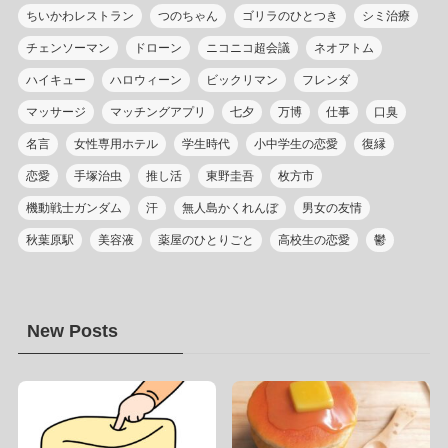
ちいかわレストラン
つのちゃん
ゴリラのひとつき
シミ治療
チェンソーマン
ドローン
ニコニコ超会議
ネオアトム
ハイキュー
ハロウィーン
ビックリマン
フレンダ
マッサージ
マッチングアプリ
七夕
万博
仕事
口臭
名言
女性専用ホテル
学生時代
小中学生の恋愛
復縁
恋愛
手塚治虫
推し活
東野圭吾
枚方市
機動戦士ガンダム
汗
無人島かくれんぼ
男女の友情
秋葉原駅
美容液
薬屋のひとりごと
高校生の恋愛
鬱
New Posts