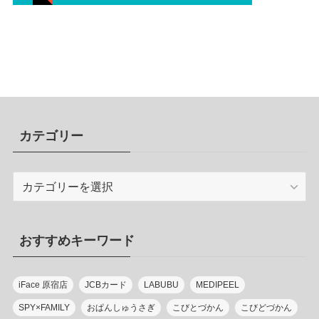
カテゴリー
カ
テ
ゴ
リ
おすすめキーワード
ー
iFace 原宿店
JCBカード
LABUBU
MEDIPEEL
SPY×FAMILY
おぱんしゅうさぎ
こびとづかん
こびどづかん