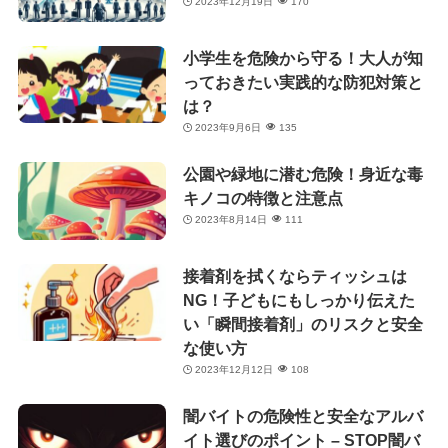
2023年12月19日
170
小学生を危険から守る！大人が知
っておきたい実践的な防犯対策と
は？
2023年9月6日
135
公園や緑地に潜む危険！身近な毒
キノコの特徴と注意点
2023年8月14日
111
接着剤を拭くならティッシュは
NG！子どもにもしっかり伝えた
い「瞬間接着剤」のリスクと安全
な使い方
2023年12月12日
108
闇バイトの危険性と安全なアルバ
イト選びのポイント – STOP闇バ