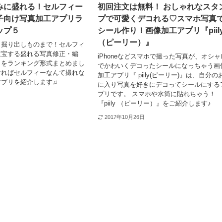
みに盛れる！セルフィー
初回注文は無料！ おしゃれなスタ
子向け写真加工アプリラ
プで可愛くデコれる♡スマホ写真
ップ５
シール作り！画像加工アプリ『piil
（ピーリー）』
ら掘り出しものまで！セルフィ
重宝する盛れる写真修正・編
iPhoneなどスマホで撮った写真が、オシャ
リをランキング形式まとめまし
でかわいくデコったシールになっちゃう画
ければセルフィーなんて撮れな
加工アプリ『 piily(ピーリー)』は、自分の
アプリを紹介します♫
に入り写真を好きにデコってシールにする
プリです。 スマホや水筒に貼れちゃう！
『piily （ピーリー）』をご紹介します♪
2017年10月26日