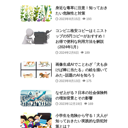
身近な毒草に注意！知っておき
たい危険性と対策
2023年8月15日
193
コンビニ格安コピーはミニスト
ップの5円コピーがおすすめ！
お得で便利な利用方法を解説
（2024年1月）
2024年2月6日
189
画像生成AIでことわざ「犬も歩
けば棒に当たる」の絵を描いて
みた−話題のAIを知ろう
2023年8月13日
175
なぜ上がる？日本の社会保険料
の増加背景とその影響
2023年12月19日
169
小学生を危険から守る！大人が
知っておきたい実践的な防犯対
策とは？