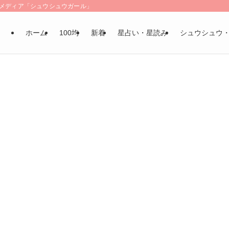
LSメディア「シュウシュウガール」
ホーム
100均
新着
星占い・星読み
シュウシュウ