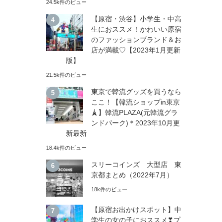
24.5k件のビュー
【原宿・渋谷】小学生・中高
生におススメ！かわいい原宿
のファッションブランド＆お
店が満載♡【2023年1月更新
版】
21.5k件のビュー
東京で韓流グッズを買うなら
ここ！【韓流ショップin東京
🗼】韓流PLAZA(元韓流グラ
ンドパーク)＊2023年10月更
新最新
18.4k件のビュー
スリーコインズ 大型店 東
京都まとめ（2022年7月）
18k件のビュー
【原宿お出かけスポット】中
学生の女の子におススメ❣プ