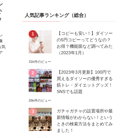
ン
で
人気記事ランキング（総合）
y
【コピーも安い！】ダイソー
レ
の5円コピーってどうなの？
像
お得？機能面など調べてみた
お気
（2023年1月）
ア
31k件のビュー
【2023年3月更新】100円で
買えるダイソーの優秀すぎる
筋トレ・ダイエットグッズ！
SNSでも話題
26k件のビュー
ガチャガチャの設置場所や最
新情報がわからない！という
ときの検索方法をまとめてみ
ました！