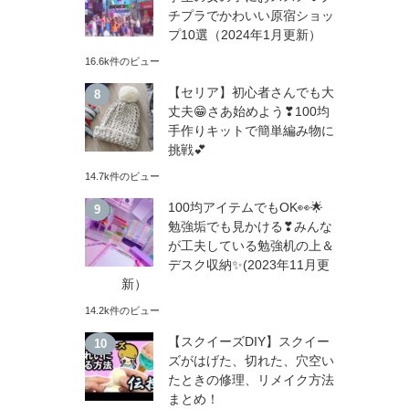
チプラでかわいい原宿ショッ
プ10選（2024年1月更新）
16.6k件のビュー
【セリア】初心者さんでも大
丈夫😁さあ始めよう❣100均
手作りキットで簡単編み物に
挑戦💕
14.7k件のビュー
100均アイテムでもOK👀🌟
勉強垢でも見かける❣みんな
が工夫している勉強机の上＆
デスク収納✨(2023年11月更
新）
14.2k件のビュー
【スクイーズDIY】スクイー
ズがはげた、切れた、穴空い
たときの修理、リメイク方法
まとめ！