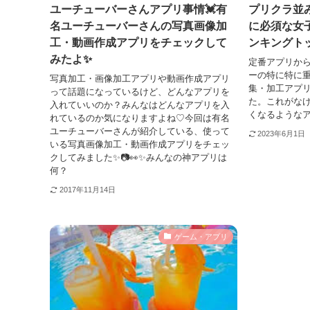
ユーチューバーさんアプリ事情💓有
プリクラ並
名ユーチューバーさんの写真画像加
に必須な女
工・動画作成アプリをチェックして
ンキングト
みたよ✨
定番アプリか
ーの特に特に
写真加工・画像加工アプリや動画作成アプリ
集・加工アプ
って話題になっているけど、どんなアプリを
た。これがな
入れていいのか？みんなはどんなアプリを入
くなるような
れているのか気になりますよね♡今回は有名
ユーチューバーさんが紹介している、使って
2023年6月1日
いる写真画像加工・動画作成アプリをチェッ
クしてみました✨📷👀✨みんなの神アプリは
何？
2017年11月14日
ゲーム・アプリ