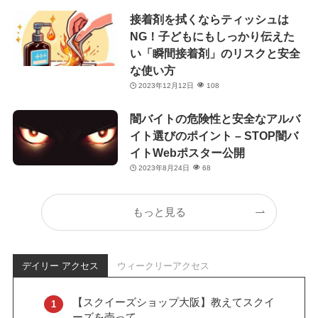
接着剤を拭くならティッシュは
NG！子どもにもしっかり伝えた
い「瞬間接着剤」のリスクと安全
な使い方
2023年12月12日
108
闇バイトの危険性と安全なアルバ
イト選びのポイント – STOP闇バ
イトWebポスター公開
2023年8月24日
68
もっと見る
デイリー アクセス
ウィークリーアクセス
【スクイーズショップ大阪】教えてスクイ
ーズを売って...