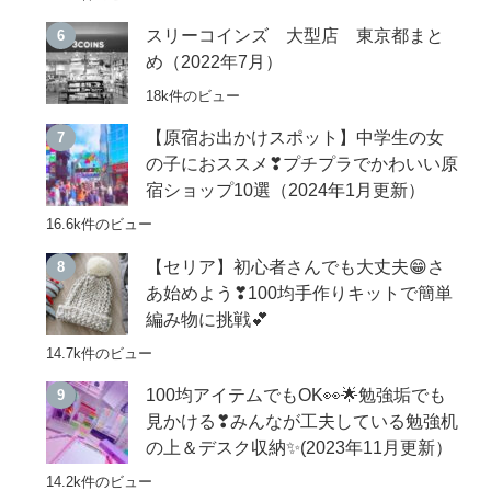
スリーコインズ 大型店 東京都まと
め（2022年7月）
18k件のビュー
【原宿お出かけスポット】中学生の女
の子におススメ❣プチプラでかわいい原
宿ショップ10選（2024年1月更新）
16.6k件のビュー
【セリア】初心者さんでも大丈夫😁さ
あ始めよう❣100均手作りキットで簡単
編み物に挑戦💕
14.7k件のビュー
100均アイテムでもOK👀🌟勉強垢でも
見かける❣みんなが工夫している勉強机
の上＆デスク収納✨(2023年11月更新）
14.2k件のビュー