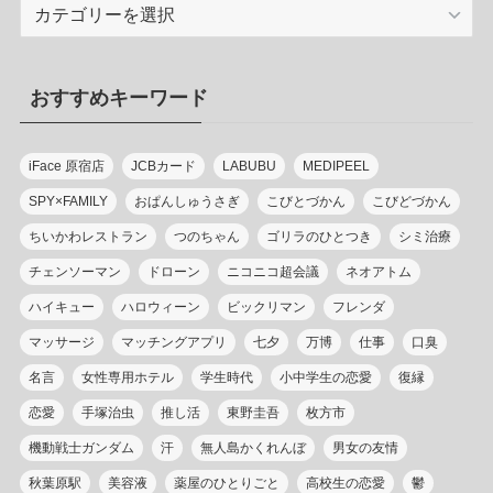
カ
テ
ゴ
リ
おすすめキーワード
ー
iFace 原宿店
JCBカード
LABUBU
MEDIPEEL
SPY×FAMILY
おぱんしゅうさぎ
こびとづかん
こびどづかん
ちいかわレストラン
つのちゃん
ゴリラのひとつき
シミ治療
チェンソーマン
ドローン
ニコニコ超会議
ネオアトム
ハイキュー
ハロウィーン
ビックリマン
フレンダ
マッサージ
マッチングアプリ
七夕
万博
仕事
口臭
名言
女性専用ホテル
学生時代
小中学生の恋愛
復縁
恋愛
手塚治虫
推し活
東野圭吾
枚方市
機動戦士ガンダム
汗
無人島かくれんぼ
男女の友情
秋葉原駅
美容液
薬屋のひとりごと
高校生の恋愛
鬱