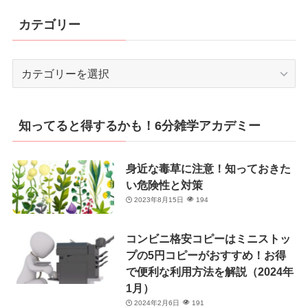
カテゴリー
カ
テ
ゴ
リ
知ってると得するかも！6分雑学アカデミー
ー
身近な毒草に注意！知っておきた
い危険性と対策
2023年8月15日
194
コンビニ格安コピーはミニストッ
プの5円コピーがおすすめ！お得
で便利な利用方法を解説（2024年
1月）
2024年2月6日
191