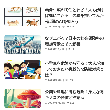
画像生成AIでことわざ「犬も歩け
ば棒に当たる」の絵を描いてみた
−話題のAIを知ろう
2023年8月13日
175
なぜ上がる？日本の社会保険料の
増加背景とその影響
2023年12月19日
171
小学生を危険から守る！大人が知
っておきたい実践的な防犯対策と
は？
2023年9月6日
135
公園や緑地に潜む危険！身近な毒
キノコの特徴と注意点
2023年8月14日
111