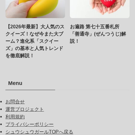
【2026年最新】大人気のス
お遍路 第七十五番札所
クイーズ！なぜ今また大ブ
「善通寺」(ぜんつうじ)解
ーム？進化系「スクイー
説！
ズ」の基本と人気トレンド
を徹底解説！
Menu
お問合せ
運営プロジェクト
利用規約
プライバシーポリシー
シュウシュウガールTOPへ戻る