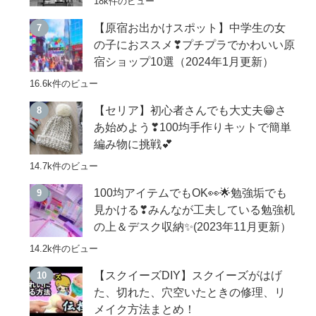
18k件のビュー
【原宿お出かけスポット】中学生の女
の子におススメ❣プチプラでかわいい原
宿ショップ10選（2024年1月更新）
16.6k件のビュー
【セリア】初心者さんでも大丈夫😁さ
あ始めよう❣100均手作りキットで簡単
編み物に挑戦💕
14.7k件のビュー
100均アイテムでもOK👀🌟勉強垢でも
見かける❣みんなが工夫している勉強机
の上＆デスク収納✨(2023年11月更新）
14.2k件のビュー
【スクイーズDIY】スクイーズがはげ
た、切れた、穴空いたときの修理、リ
メイク方法まとめ！