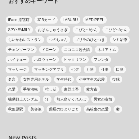
おすすめキーワード
ー
iFace 原宿店
JCBカード
LABUBU
MEDIPEEL
SPY×FAMILY
おぱんしゅうさぎ
こびとづかん
こびどづかん
ちいかわレストラン
つのちゃん
ゴリラのひとつき
シミ治療
チェンソーマン
ドローン
ニコニコ超会議
ネオアトム
ハイキュー
ハロウィーン
ビックリマン
フレンダ
マッサージ
マッチングアプリ
七夕
万博
仕事
口臭
名言
女性専用ホテル
学生時代
小中学生の恋愛
復縁
恋愛
手塚治虫
推し活
東野圭吾
枚方市
機動戦士ガンダム
汗
無人島かくれんぼ
男女の友情
秋葉原駅
美容液
薬屋のひとりごと
高校生の恋愛
鬱
New Posts