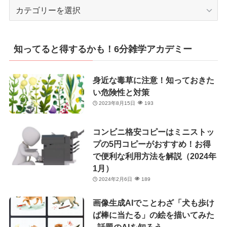
カ
テ
ゴ
リ
知ってると得するかも！6分雑学アカデミー
ー
身近な毒草に注意！知っておきた
い危険性と対策
2023年8月15日
193
コンビニ格安コピーはミニストッ
プの5円コピーがおすすめ！お得
で便利な利用方法を解説（2024年
1月）
2024年2月6日
189
画像生成AIでことわざ「犬も歩け
ば棒に当たる」の絵を描いてみた