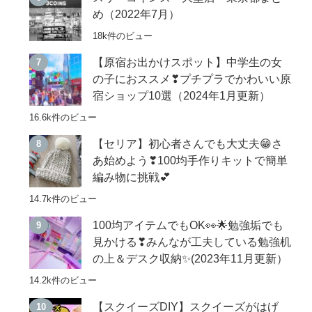
め（2022年7月）
18k件のビュー
【原宿お出かけスポット】中学生の女
の子におススメ❣プチプラでかわいい原
宿ショップ10選（2024年1月更新）
16.6k件のビュー
【セリア】初心者さんでも大丈夫😁さ
あ始めよう❣100均手作りキットで簡単
編み物に挑戦💕
14.7k件のビュー
100均アイテムでもOK👀🌟勉強垢でも
見かける❣みんなが工夫している勉強机
の上＆デスク収納✨(2023年11月更新）
14.2k件のビュー
【スクイーズDIY】スクイーズがはげ