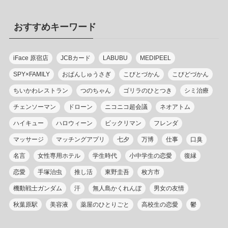
ゴ
リ
おすすめキーワード
ー
iFace 原宿店
JCBカード
LABUBU
MEDIPEEL
SPY×FAMILY
おぱんしゅうさぎ
こびとづかん
こびどづかん
ちいかわレストラン
つのちゃん
ゴリラのひとつき
シミ治療
チェンソーマン
ドローン
ニコニコ超会議
ネオアトム
ハイキュー
ハロウィーン
ビックリマン
フレンダ
マッサージ
マッチングアプリ
七夕
万博
仕事
口臭
名言
女性専用ホテル
学生時代
小中学生の恋愛
復縁
恋愛
手塚治虫
推し活
東野圭吾
枚方市
機動戦士ガンダム
汗
無人島かくれんぼ
男女の友情
秋葉原駅
美容液
薬屋のひとりごと
高校生の恋愛
鬱