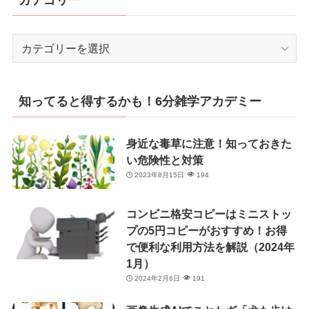
カ
テ
ゴ
リ
知ってると得するかも！6分雑学アカデミー
ー
身近な毒草に注意！知っておきた
い危険性と対策
2023年8月15日
194
コンビニ格安コピーはミニストッ
プの5円コピーがおすすめ！お得
で便利な利用方法を解説（2024年
1月）
2024年2月6日
191