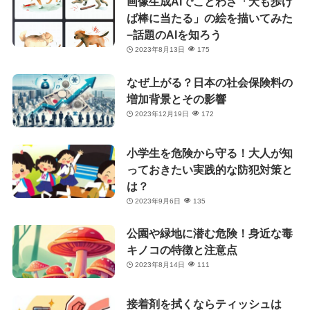
画像生成AIでことわざ「犬も歩け
ば棒に当たる」の絵を描いてみた
−話題のAIを知ろう
2023年8月13日
175
なぜ上がる？日本の社会保険料の
増加背景とその影響
2023年12月19日
172
小学生を危険から守る！大人が知
っておきたい実践的な防犯対策と
は？
2023年9月6日
135
公園や緑地に潜む危険！身近な毒
キノコの特徴と注意点
2023年8月14日
111
接着剤を拭くならティッシュは