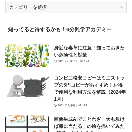
カ
テ
ゴ
リ
知ってると得するかも！6分雑学アカデミー
ー
身近な毒草に注意！知っておきた
い危険性と対策
2023年8月15日
194
コンビニ格安コピーはミニストッ
プの5円コピーがおすすめ！お得
で便利な利用方法を解説（2024年
1月）
2024年2月6日
191
画像生成AIでことわざ「犬も歩け
ば棒に当たる」の絵を描いてみた