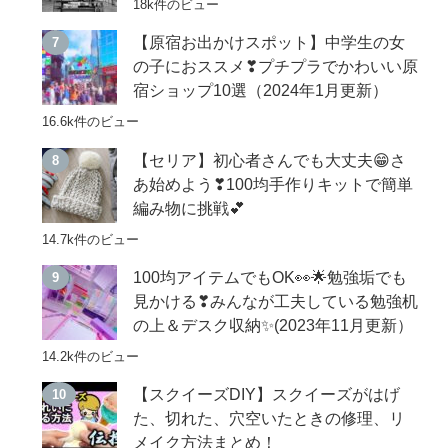
18k件のビュー
【原宿お出かけスポット】中学生の女
の子におススメ❣プチプラでかわいい原
宿ショップ10選（2024年1月更新）
16.6k件のビュー
【セリア】初心者さんでも大丈夫😁さ
あ始めよう❣100均手作りキットで簡単
編み物に挑戦💕
14.7k件のビュー
100均アイテムでもOK👀🌟勉強垢でも
見かける❣みんなが工夫している勉強机
の上＆デスク収納✨(2023年11月更新）
14.2k件のビュー
【スクイーズDIY】スクイーズがはげ
た、切れた、穴空いたときの修理、リ
メイク方法まとめ！