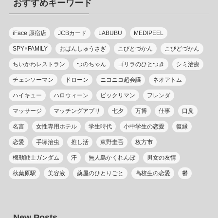
おすすめキーワード
ー
iFace 原宿店
JCBカード
LABUBU
MEDIPEEL
SPY×FAMILY
おぱんしゅうさぎ
こびとづかん
こびどづかん
ちいかわレストラン
つのちゃん
ゴリラのひとつき
シミ治療
チェンソーマン
ドローン
ニコニコ超会議
ネオアトム
ハイキュー
ハロウィーン
ビックリマン
フレンダ
マッサージ
マッチングアプリ
七夕
万博
仕事
口臭
名言
女性専用ホテル
学生時代
小中学生の恋愛
復縁
恋愛
手塚治虫
推し活
東野圭吾
枚方市
機動戦士ガンダム
汗
無人島かくれんぼ
男女の友情
秋葉原駅
美容液
薬屋のひとりごと
高校生の恋愛
鬱
New Posts