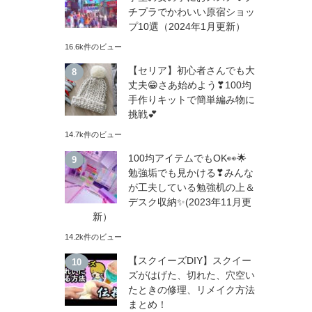
チプラでかわいい原宿ショッ
プ10選（2024年1月更新）
16.6k件のビュー
【セリア】初心者さんでも大
丈夫😁さあ始めよう❣100均
手作りキットで簡単編み物に
挑戦💕
14.7k件のビュー
100均アイテムでもOK👀🌟
勉強垢でも見かける❣みんな
が工夫している勉強机の上＆
デスク収納✨(2023年11月更
新）
14.2k件のビュー
【スクイーズDIY】スクイー
ズがはげた、切れた、穴空い
たときの修理、リメイク方法
まとめ！