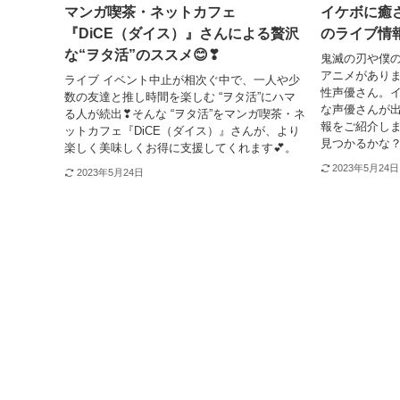
マンガ喫茶・ネットカフェ
イケボに癒
『DiCE（ダイス）』さんによる贅沢
のライブ情
な“ヲタ活”のススメ😊❣
鬼滅の刃や僕
アニメがあり
ライブ イベント中止が相次ぐ中で、一人や少
性声優さん。
数の友達と推し時間を楽しむ “ヲタ活”にハマ
な声優さんが
る人が続出❣そんな “ヲタ活”をマンガ喫茶・ネ
報をご紹介し
ットカフェ『DiCE（ダイス）』さんが、より
見つかるかな
楽しく美味しくお得に支援してくれます💕。
2023年5月24日
2023年5月24日