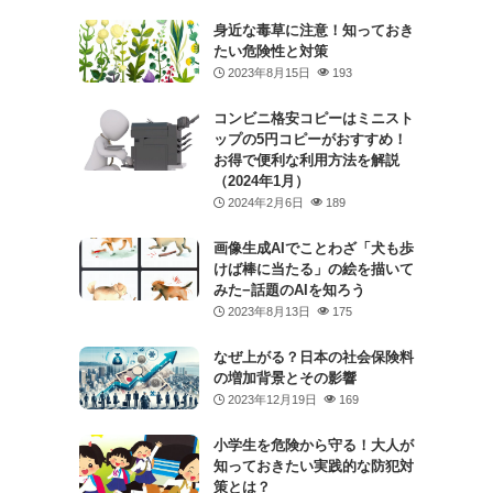
身近な毒草に注意！知っておき
たい危険性と対策
2023年8月15日
193
コンビニ格安コピーはミニスト
ップの5円コピーがおすすめ！
お得で便利な利用方法を解説
（2024年1月）
2024年2月6日
189
画像生成AIでことわざ「犬も歩
けば棒に当たる」の絵を描いて
みた−話題のAIを知ろう
2023年8月13日
175
なぜ上がる？日本の社会保険料
の増加背景とその影響
2023年12月19日
169
小学生を危険から守る！大人が
知っておきたい実践的な防犯対
策とは？