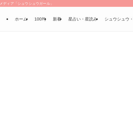
LSメディア「シュウシュウガール」
ホーム
100均
新着
星占い・星読み
シュウシュウ