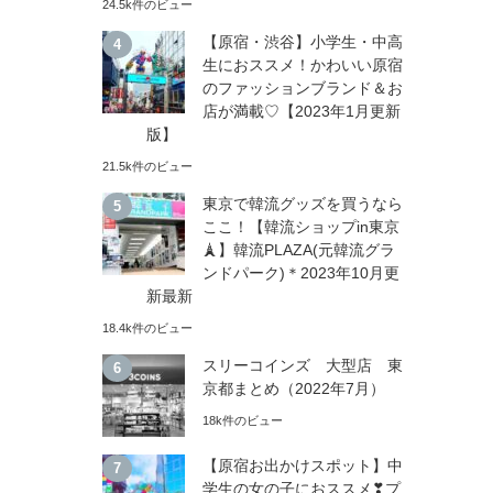
24.5k件のビュー
【原宿・渋谷】小学生・中高
生におススメ！かわいい原宿
のファッションブランド＆お
店が満載♡【2023年1月更新
版】
21.5k件のビュー
東京で韓流グッズを買うなら
ここ！【韓流ショップin東京
🗼】韓流PLAZA(元韓流グラ
ンドパーク)＊2023年10月更
新最新
18.4k件のビュー
スリーコインズ 大型店 東
京都まとめ（2022年7月）
18k件のビュー
【原宿お出かけスポット】中
学生の女の子におススメ❣プ