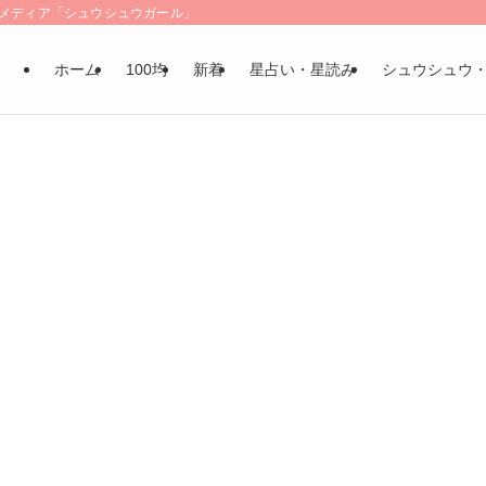
LSメディア「シュウシュウガール」
ホーム
100均
新着
星占い・星読み
シュウシュウ