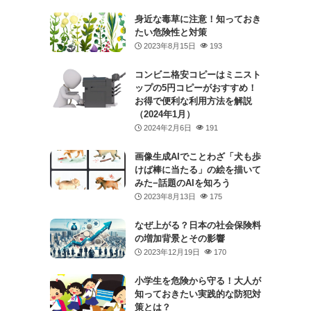
身近な毒草に注意！知っておき
たい危険性と対策
2023年8月15日
193
コンビニ格安コピーはミニスト
ップの5円コピーがおすすめ！
お得で便利な利用方法を解説
（2024年1月）
2024年2月6日
191
画像生成AIでことわざ「犬も歩
けば棒に当たる」の絵を描いて
みた−話題のAIを知ろう
2023年8月13日
175
なぜ上がる？日本の社会保険料
の増加背景とその影響
2023年12月19日
170
小学生を危険から守る！大人が
知っておきたい実践的な防犯対
策とは？