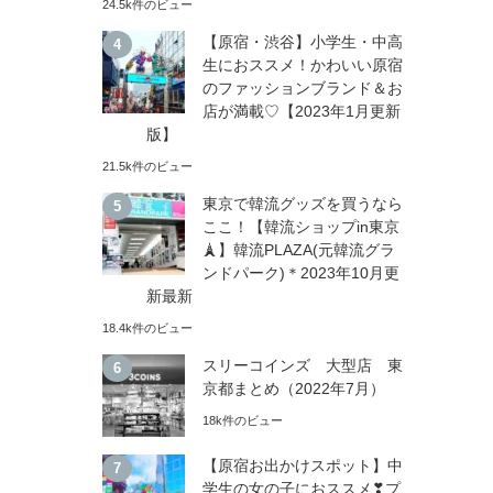
24.5k件のビュー
【原宿・渋谷】小学生・中高
生におススメ！かわいい原宿
のファッションブランド＆お
店が満載♡【2023年1月更新
版】
21.5k件のビュー
東京で韓流グッズを買うなら
ここ！【韓流ショップin東京
🗼】韓流PLAZA(元韓流グラ
ンドパーク)＊2023年10月更
新最新
18.4k件のビュー
スリーコインズ 大型店 東
京都まとめ（2022年7月）
18k件のビュー
【原宿お出かけスポット】中
学生の女の子におススメ❣プ