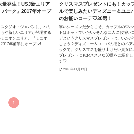
大量発生！USJ新エリア
クリスマスプレゼントにも！カッ
パーク』2017年オープ
ルで楽しみたいディズニー＆ユニ
のお揃いコーデ♡30選！
・スタジオ・ジャパンに、ハリ
寒いシーズンだからこそ、カップルの♡ハ
たもや新しいエリアが登場する
トはホットでいたい♪そんな二人にお揃い
のミニオンエリア、『ミニオ
デというクリスマスプレゼントは、いかが
2017年前半にオープン!
しょう？ディズニー＆ユニバの彼とのペア
ックで、クリスマスを盛り上げたい貴女に
プレゼントにもおススメな30選をご紹介し
す♡
2016年11月13日
1