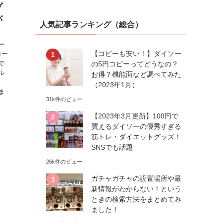
プ
バ
人気記事ランキング（総合）
ー
【コピーも安い！】ダイソー
コー
で
の5円コピーってどうなの？
ル
お得？機能面など調べてみた
、
（2023年1月）
ま
31k件のビュー
【2023年3月更新】100円で
買えるダイソーの優秀すぎる
筋トレ・ダイエットグッズ！
SNSでも話題
26k件のビュー
ガチャガチャの設置場所や最
新情報がわからない！という
ときの検索方法をまとめてみ
ました！