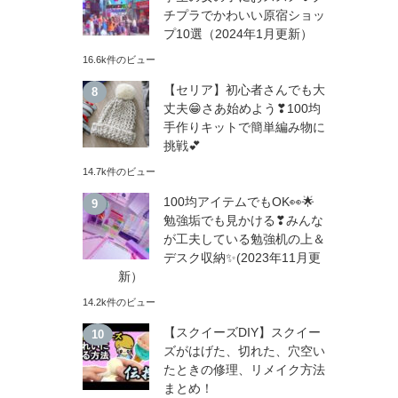
チプラでかわいい原宿ショッ
プ10選（2024年1月更新）
16.6k件のビュー
【セリア】初心者さんでも大
丈夫😁さあ始めよう❣100均
手作りキットで簡単編み物に
挑戦💕
14.7k件のビュー
100均アイテムでもOK👀🌟
勉強垢でも見かける❣みんな
が工夫している勉強机の上＆
デスク収納✨(2023年11月更
新）
14.2k件のビュー
【スクイーズDIY】スクイー
ズがはげた、切れた、穴空い
たときの修理、リメイク方法
まとめ！