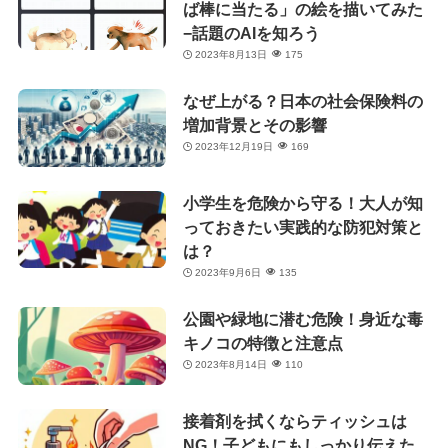
ば棒に当たる」の絵を描いてみた
−話題のAIを知ろう
2023年8月13日
175
なぜ上がる？日本の社会保険料の
増加背景とその影響
2023年12月19日
169
小学生を危険から守る！大人が知
っておきたい実践的な防犯対策と
は？
2023年9月6日
135
公園や緑地に潜む危険！身近な毒
キノコの特徴と注意点
2023年8月14日
110
接着剤を拭くならティッシュは
NG！子どもにもしっかり伝えた