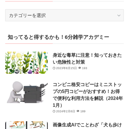
カ
テ
ゴ
リ
知ってると得するかも！6分雑学アカデミー
ー
身近な毒草に注意！知っておきた
い危険性と対策
2023年8月15日
193
コンビニ格安コピーはミニストッ
プの5円コピーがおすすめ！お得
で便利な利用方法を解説（2024年
1月）
2024年2月6日
189
画像生成AIでことわざ「犬も歩け