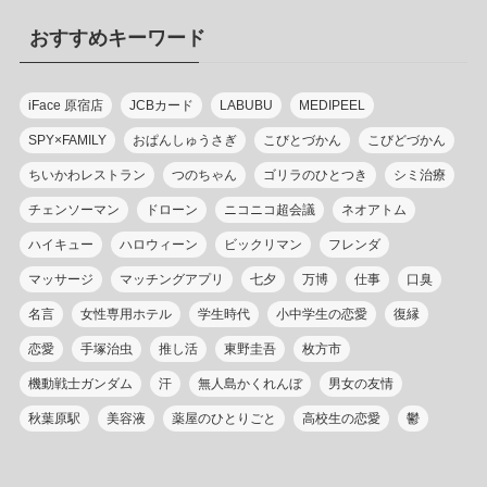
リ
おすすめキーワード
ー
iFace 原宿店
JCBカード
LABUBU
MEDIPEEL
SPY×FAMILY
おぱんしゅうさぎ
こびとづかん
こびどづかん
ちいかわレストラン
つのちゃん
ゴリラのひとつき
シミ治療
チェンソーマン
ドローン
ニコニコ超会議
ネオアトム
ハイキュー
ハロウィーン
ビックリマン
フレンダ
マッサージ
マッチングアプリ
七夕
万博
仕事
口臭
名言
女性専用ホテル
学生時代
小中学生の恋愛
復縁
恋愛
手塚治虫
推し活
東野圭吾
枚方市
機動戦士ガンダム
汗
無人島かくれんぼ
男女の友情
秋葉原駅
美容液
薬屋のひとりごと
高校生の恋愛
鬱