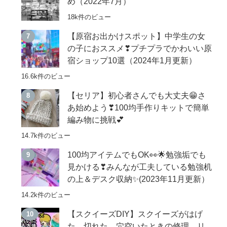
め（2022年7月）
18k件のビュー
【原宿お出かけスポット】中学生の女
の子におススメ❣プチプラでかわいい原
宿ショップ10選（2024年1月更新）
16.6k件のビュー
【セリア】初心者さんでも大丈夫😁さ
あ始めよう❣100均手作りキットで簡単
編み物に挑戦💕
14.7k件のビュー
100均アイテムでもOK👀🌟勉強垢でも
見かける❣みんなが工夫している勉強机
の上＆デスク収納✨(2023年11月更新）
14.2k件のビュー
【スクイーズDIY】スクイーズがはげ
た、切れた、穴空いたときの修理、リ