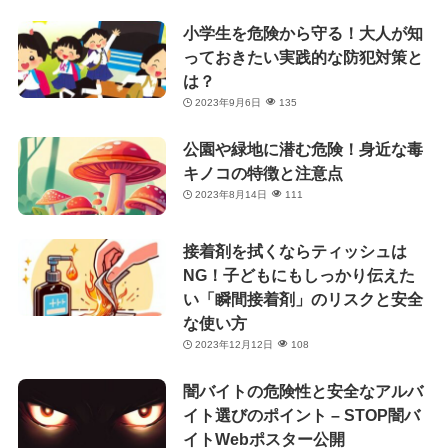
小学生を危険から守る！大人が知
っておきたい実践的な防犯対策と
は？
2023年9月6日
135
公園や緑地に潜む危険！身近な毒
キノコの特徴と注意点
2023年8月14日
111
接着剤を拭くならティッシュは
NG！子どもにもしっかり伝えた
い「瞬間接着剤」のリスクと安全
な使い方
2023年12月12日
108
闇バイトの危険性と安全なアルバ
イト選びのポイント – STOP闇バ
イトWebポスター公開