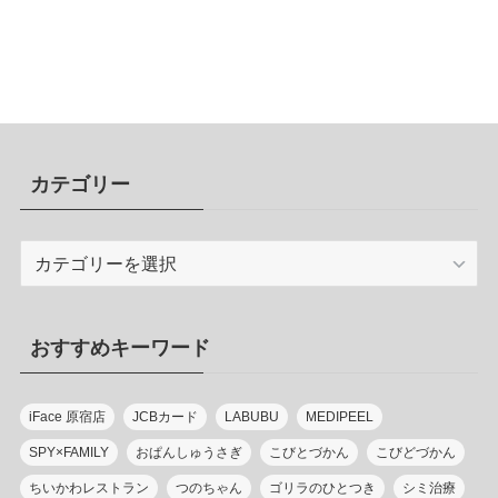
カテゴリー
カ
テ
ゴ
リ
おすすめキーワード
ー
iFace 原宿店
JCBカード
LABUBU
MEDIPEEL
SPY×FAMILY
おぱんしゅうさぎ
こびとづかん
こびどづかん
ちいかわレストラン
つのちゃん
ゴリラのひとつき
シミ治療