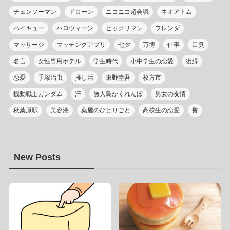
チェンソーマン
ドローン
ニコニコ超会議
ネオアトム
ハイキュー
ハロウィーン
ビックリマン
フレンダ
マッサージ
マッチングアプリ
七夕
万博
仕事
口臭
名言
女性専用ホテル
学生時代
小中学生の恋愛
復縁
恋愛
手塚治虫
推し活
東野圭吾
枚方市
機動戦士ガンダム
汗
無人島かくれんぼ
男女の友情
秋葉原駅
美容液
薬屋のひとりごと
高校生の恋愛
鬱
New Posts