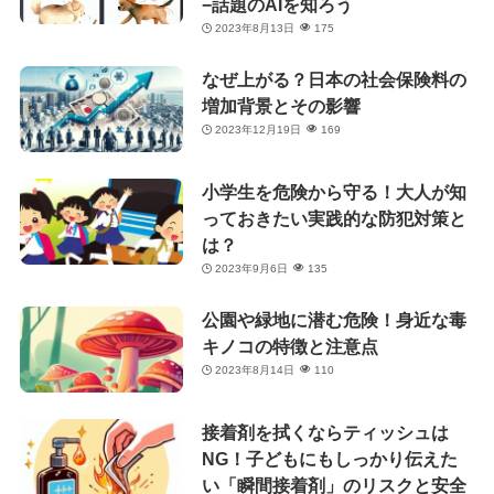
−話題のAIを知ろう
2023年8月13日
175
なぜ上がる？日本の社会保険料の
増加背景とその影響
2023年12月19日
169
小学生を危険から守る！大人が知
っておきたい実践的な防犯対策と
は？
2023年9月6日
135
公園や緑地に潜む危険！身近な毒
キノコの特徴と注意点
2023年8月14日
110
接着剤を拭くならティッシュは
NG！子どもにもしっかり伝えた
い「瞬間接着剤」のリスクと安全