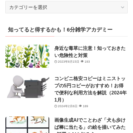
カ
テ
ゴ
リ
知ってると得するかも！6分雑学アカデミー
ー
身近な毒草に注意！知っておきた
い危険性と対策
2023年8月15日
193
コンビニ格安コピーはミニストッ
プの5円コピーがおすすめ！お得
で便利な利用方法を解説（2024年
1月）
2024年2月6日
189
画像生成AIでことわざ「犬も歩け
ば棒に当たる」の絵を描いてみた