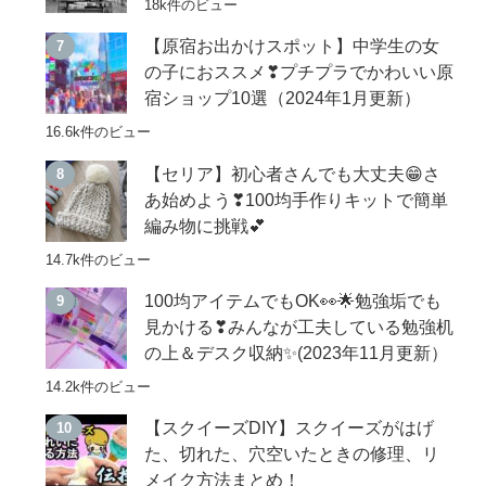
18k件のビュー
【原宿お出かけスポット】中学生の女
の子におススメ❣プチプラでかわいい原
宿ショップ10選（2024年1月更新）
16.6k件のビュー
【セリア】初心者さんでも大丈夫😁さ
あ始めよう❣100均手作りキットで簡単
編み物に挑戦💕
14.7k件のビュー
100均アイテムでもOK👀🌟勉強垢でも
見かける❣みんなが工夫している勉強机
の上＆デスク収納✨(2023年11月更新）
14.2k件のビュー
【スクイーズDIY】スクイーズがはげ
た、切れた、穴空いたときの修理、リ
メイク方法まとめ！