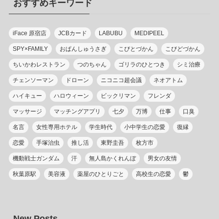
おすすめキーワード
ー
iFace 原宿店
JCBカード
LABUBU
MEDIPEEL
SPY×FAMILY
おぱんしゅうさぎ
こびとづかん
こびどづかん
ちいかわレストラン
つのちゃん
ゴリラのひとつき
シミ治療
チェンソーマン
ドローン
ニコニコ超会議
ネオアトム
ハイキュー
ハロウィーン
ビックリマン
フレンダ
マッサージ
マッチングアプリ
七夕
万博
仕事
口臭
名言
女性専用ホテル
学生時代
小中学生の恋愛
復縁
恋愛
手塚治虫
推し活
東野圭吾
枚方市
機動戦士ガンダム
汗
無人島かくれんぼ
男女の友情
秋葉原駅
美容液
薬屋のひとりごと
高校生の恋愛
鬱
New Posts