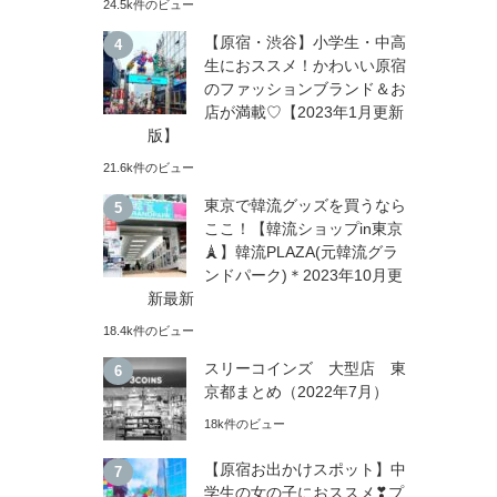
24.5k件のビュー
【原宿・渋谷】小学生・中高
生におススメ！かわいい原宿
のファッションブランド＆お
店が満載♡【2023年1月更新
版】
21.6k件のビュー
東京で韓流グッズを買うなら
ここ！【韓流ショップin東京
🗼】韓流PLAZA(元韓流グラ
ンドパーク)＊2023年10月更
新最新
18.4k件のビュー
スリーコインズ 大型店 東
京都まとめ（2022年7月）
18k件のビュー
【原宿お出かけスポット】中
学生の女の子におススメ❣プ