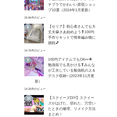
チプラでかわいい原宿ショッ
プ10選（2024年1月更新）
16.6k件のビュー
【セリア】初心者さんでも大
丈夫😁さあ始めよう❣100均
手作りキットで簡単編み物に
挑戦💕
14.7k件のビュー
100均アイテムでもOK👀🌟
勉強垢でも見かける❣みんな
が工夫している勉強机の上＆
デスク収納✨(2023年11月更
新）
14.2k件のビュー
【スクイーズDIY】スクイー
ズがはげた、切れた、穴空い
たときの修理、リメイク方法
まとめ！