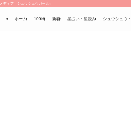
LSメディア「シュウシュウガール」
ホーム
100均
新着
星占い・星読み
シュウシュウ