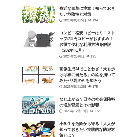
身近な毒草に注意！知っておき
たい危険性と対策
2023年8月15日
194
コンビニ格安コピーはミニスト
ップの5円コピーがおすすめ！
お得で便利な利用方法を解説
（2024年1月）
2024年2月6日
191
画像生成AIでことわざ「犬も歩
けば棒に当たる」の絵を描いて
みた−話題のAIを知ろう
2023年8月13日
175
なぜ上がる？日本の社会保険料
の増加背景とその影響
2023年12月19日
172
小学生を危険から守る！大人が
知っておきたい実践的な防犯対
策とは？