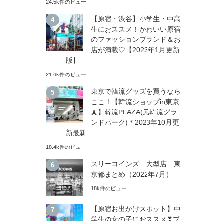
24.5k件のビュー
【原宿・渋谷】小学生・中高
生におススメ！かわいい原宿
のファッションブランド＆お
店が満載♡【2023年1月更新
版】
21.6k件のビュー
東京で韓流グッズを買うなら
ここ！【韓流ショップin東京
🗼】韓流PLAZA(元韓流グラ
ンドパーク)＊2023年10月更
新最新
18.4k件のビュー
スリーコインズ 大型店 東
京都まとめ（2022年7月）
18k件のビュー
【原宿お出かけスポット】中
学生の女の子におススメ❣プ