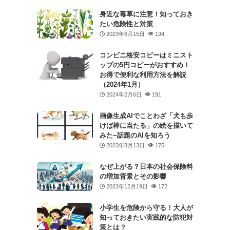
身近な毒草に注意！知っておき
たい危険性と対策
2023年8月15日
194
コンビニ格安コピーはミニスト
ップの5円コピーがおすすめ！
お得で便利な利用方法を解説
（2024年1月）
2024年2月6日
191
画像生成AIでことわざ「犬も歩
けば棒に当たる」の絵を描いて
みた−話題のAIを知ろう
2023年8月13日
175
なぜ上がる？日本の社会保険料
の増加背景とその影響
2023年12月19日
172
小学生を危険から守る！大人が
知っておきたい実践的な防犯対
策とは？