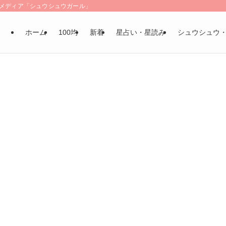
LSメディア「シュウシュウガール」
ホーム
100均
新着
星占い・星読み
シュウシュウ