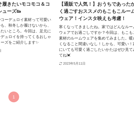
そ履きたいモコモコ＆コ
【通販で人気！】おうちであった
ューズ👟
く過ごすおススメのもこもこルー
ウェア！インスタ映えも考慮！
やコーデュロイ素材って可愛い
かも、秋冬しか履けないから、
寒くなってきましたね。家ではどんなルー
みたいところ。今回は、足元に
ウェアでお過ごしですか？今回は、もこも
ーデュロイを持ってくるおしゃ
素材のルームウェアを集めてみました。暖
ューズをご紹介します✨
くなること間違いなし！しかも、可愛い！
にいても可愛く過ごしたいかたはぜひ見て
日
てね💓
2023年5月11日
1