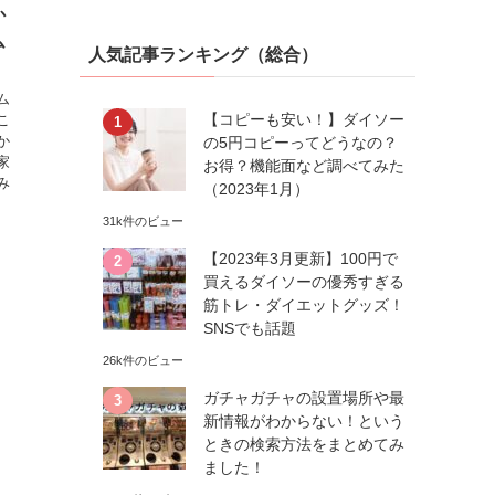
か
ム
人気記事ランキング（総合）
ム
【コピーも安い！】ダイソー
こ
か
の5円コピーってどうなの？
家
お得？機能面など調べてみた
み
（2023年1月）
31k件のビュー
【2023年3月更新】100円で
買えるダイソーの優秀すぎる
筋トレ・ダイエットグッズ！
SNSでも話題
26k件のビュー
ガチャガチャの設置場所や最
新情報がわからない！という
ときの検索方法をまとめてみ
ました！