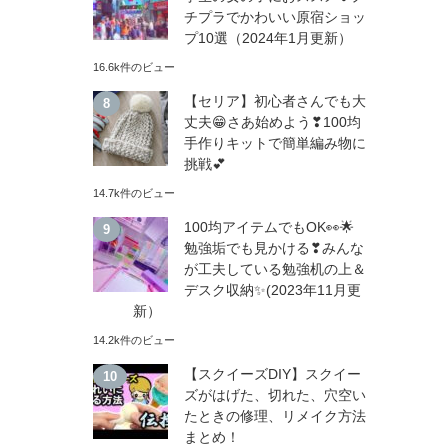
チプラでかわいい原宿ショッ
プ10選（2024年1月更新）
16.6k件のビュー
【セリア】初心者さんでも大
丈夫😁さあ始めよう❣100均
手作りキットで簡単編み物に
挑戦💕
14.7k件のビュー
100均アイテムでもOK👀🌟
勉強垢でも見かける❣みんな
が工夫している勉強机の上＆
デスク収納✨(2023年11月更
新）
14.2k件のビュー
【スクイーズDIY】スクイー
ズがはげた、切れた、穴空い
たときの修理、リメイク方法
まとめ！