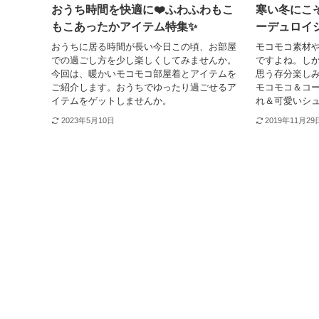
おうち時間を快適に❤️ふわふわもこ
寒い冬にこ
もこあったかアイテム特集✨
ーデュロイシ
おうちに居る時間が長い今日この頃、お部屋
モコモコ素材
での過ごし方を少し楽しくしてみませんか。
ですよね。し
今回は、暖かいモコモコ部屋着とアイテムを
思う存分楽し
ご紹介します。おうちでゆったり過ごせるア
モコモコ＆コ
イテムをゲットしませんか。
れ＆可愛いシ
2023年5月10日
2019年11月29