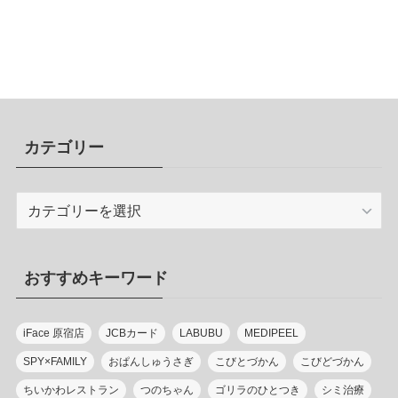
カテゴリー
カ
テ
ゴ
リ
おすすめキーワード
ー
iFace 原宿店
JCBカード
LABUBU
MEDIPEEL
SPY×FAMILY
おぱんしゅうさぎ
こびとづかん
こびどづかん
ちいかわレストラン
つのちゃん
ゴリラのひとつき
シミ治療