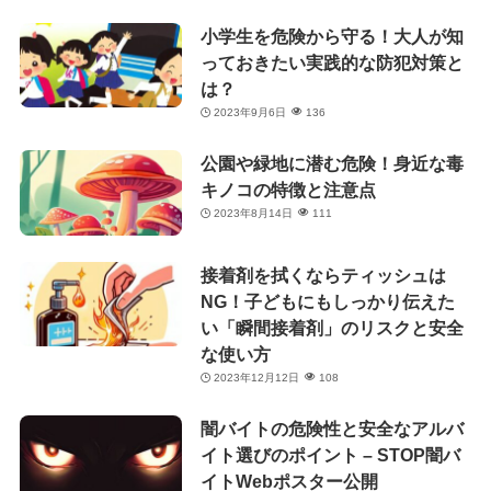
小学生を危険から守る！大人が知
っておきたい実践的な防犯対策と
は？
2023年9月6日
136
公園や緑地に潜む危険！身近な毒
キノコの特徴と注意点
2023年8月14日
111
接着剤を拭くならティッシュは
NG！子どもにもしっかり伝えた
い「瞬間接着剤」のリスクと安全
な使い方
2023年12月12日
108
闇バイトの危険性と安全なアルバ
イト選びのポイント – STOP闇バ
イトWebポスター公開