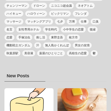
チェンソーマン
ドローン
ニコニコ超会議
ネオアトム
ハイキュー
ハロウィーン
ビックリマン
フレンダ
マッサージ
マッチングアプリ
七夕
万博
仕事
口臭
名言
女性専用ホテル
学生時代
小中学生の恋愛
復縁
恋愛
手塚治虫
推し活
東野圭吾
枚方市
機動戦士ガンダム
汗
無人島かくれんぼ
男女の友情
秋葉原駅
美容液
薬屋のひとりごと
高校生の恋愛
鬱
New Posts