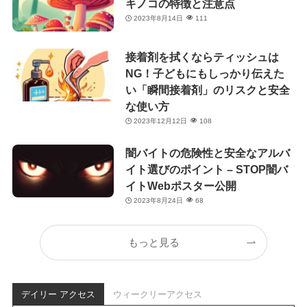
キノコの特徴と注意点
2023年8月14日
111
接着剤を拭くならティッシュは
NG！子どもにもしっかり伝えた
い「瞬間接着剤」のリスクと安全
な使い方
2023年12月12日
108
闇バイトの危険性と安全なアルバ
イト選びのポイント – STOP闇バ
イトWebポスター公開
2023年8月24日
68
もっと見る
デイリー アクセス
ウィークリーアクセス