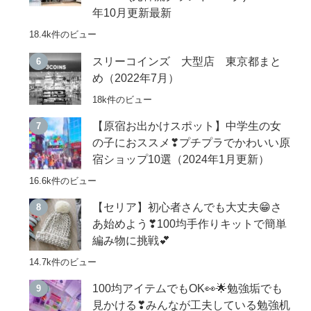
年10月更新最新
18.4k件のビュー
スリーコインズ 大型店 東京都まと
め（2022年7月）
18k件のビュー
【原宿お出かけスポット】中学生の女
の子におススメ❣プチプラでかわいい原
宿ショップ10選（2024年1月更新）
16.6k件のビュー
【セリア】初心者さんでも大丈夫😁さ
あ始めよう❣100均手作りキットで簡単
編み物に挑戦💕
14.7k件のビュー
100均アイテムでもOK👀🌟勉強垢でも
見かける❣みんなが工夫している勉強机