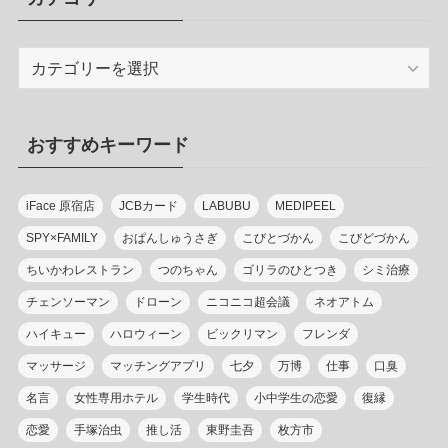
カ
テ
ゴ
リ
おすすめキーワード
ー
iFace 原宿店
JCBカード
LABUBU
MEDIPEEL
SPY×FAMILY
おぱんしゅうさぎ
こびとづかん
こびどづかん
ちいかわレストラン
つのちゃん
ゴリラのひとつき
シミ治療
チェンソーマン
ドローン
ニコニコ超会議
ネオアトム
ハイキュー
ハロウィーン
ビックリマン
フレンダ
マッサージ
マッチングアプリ
七夕
万博
仕事
口臭
名言
女性専用ホテル
学生時代
小中学生の恋愛
復縁
恋愛
手塚治虫
推し活
東野圭吾
枚方市