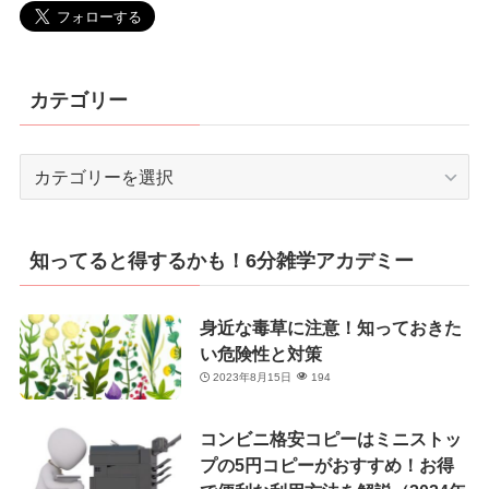
カテゴリー
カ
テ
ゴ
リ
知ってると得するかも！6分雑学アカデミー
ー
身近な毒草に注意！知っておきた
い危険性と対策
2023年8月15日
194
コンビニ格安コピーはミニストッ
プの5円コピーがおすすめ！お得