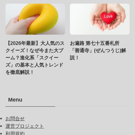
【2026年最新】大人気のス
お遍路 第七十五番札所
クイーズ！なぜ今また大ブ
「善通寺」(ぜんつうじ)解
ーム？進化系「スクイー
説！
ズ」の基本と人気トレンド
を徹底解説！
Menu
お問合せ
運営プロジェクト
利用規約