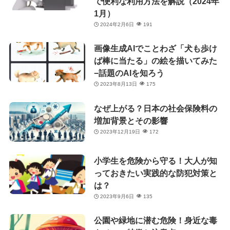
で便利な利用方法を解説（2024年
1月）
2024年2月6日
191
画像生成AIでことわざ「犬も歩け
ば棒に当たる」の絵を描いてみた
−話題のAIを知ろう
2023年8月13日
175
なぜ上がる？日本の社会保険料の
増加背景とその影響
2023年12月19日
172
小学生を危険から守る！大人が知
っておきたい実践的な防犯対策と
は？
2023年9月6日
135
公園や緑地に潜む危険！身近な毒