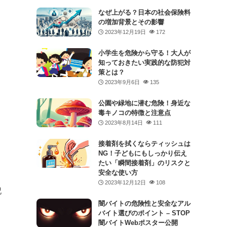
なぜ上がる？日本の社会保険料
の増加背景とその影響
2023年12月19日
172
小学生を危険から守る！大人が
知っておきたい実践的な防犯対
策とは？
2023年9月6日
135
公園や緑地に潜む危険！身近な
毒キノコの特徴と注意点
2023年8月14日
111
接着剤を拭くならティッシュは
NG！子どもにもしっかり伝え
たい「瞬間接着剤」のリスクと
安全な使い方
2023年12月12日
108
記
闇バイトの危険性と安全なアル
バイト選びのポイント – STOP
闇バイトWebポスター公開