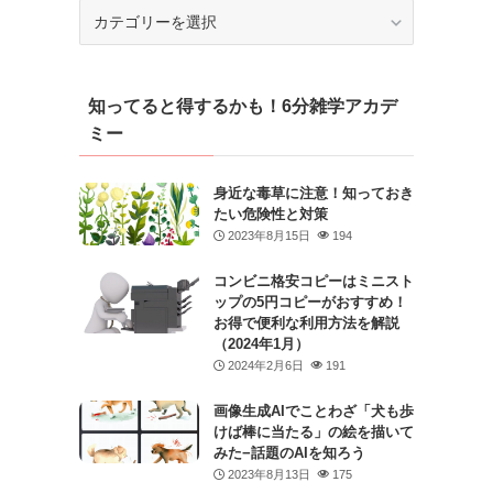
カ
テ
ゴ
リ
知ってると得するかも！6分雑学アカデ
ー
ミー
身近な毒草に注意！知っておき
たい危険性と対策
2023年8月15日
194
コンビニ格安コピーはミニスト
ップの5円コピーがおすすめ！
お得で便利な利用方法を解説
（2024年1月）
2024年2月6日
191
画像生成AIでことわざ「犬も歩
けば棒に当たる」の絵を描いて
みた−話題のAIを知ろう
2023年8月13日
175