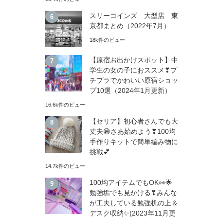
スリーコインズ 大型店 東
京都まとめ（2022年7月）
18k件のビュー
【原宿お出かけスポット】中
学生の女の子におススメ❣プ
チプラでかわいい原宿ショッ
プ10選（2024年1月更新）
16.6k件のビュー
【セリア】初心者さんでも大
丈夫😁さあ始めよう❣100均
手作りキットで簡単編み物に
挑戦💕
14.7k件のビュー
100均アイテムでもOK👀🌟
勉強垢でも見かける❣みんな
が工夫している勉強机の上＆
デスク収納✨(2023年11月更