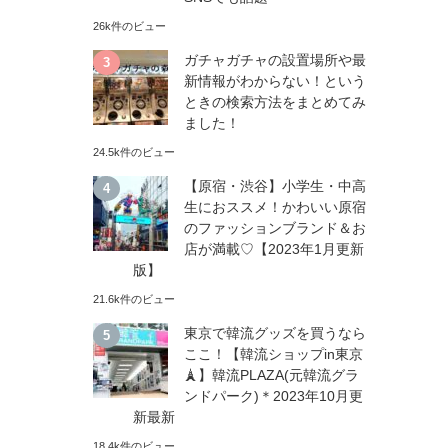
月
26k件のビュー
ガチャガチャの設置場所や最
新情報がわからない！という
ときの検索方法をまとめてみ
ました！
24.5k件のビュー
【原宿・渋谷】小学生・中高
生におススメ！かわいい原宿
のファッションブランド＆お
店が満載♡【2023年1月更新
版】
21.6k件のビュー
東京で韓流グッズを買うなら
ここ！【韓流ショップin東京
🗼】韓流PLAZA(元韓流グラ
ンドパーク)＊2023年10月更
新最新
18.4k件のビュー