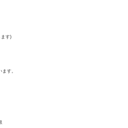
ます)
います。
県