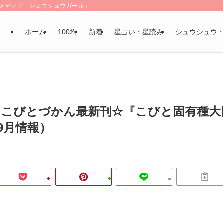
LSメディア「シュウシュウガール」
ホーム
100均
新着
星占い・星読み
シュウシュウ
のこびとづかん最新刊☆『こびと固有種大
年9月情報）