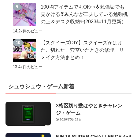
100均アイテムでもOK👀🌟勉強垢でも
見かける❣みんなが工夫している勉強机
の上＆デスク収納✨(2023年11月更新）
14.2k件のビュー
【スクイーズDIY】スクイーズがはげ
た、切れた、穴空いたときの修理、リ
メイク方法まとめ！
13.4k件のビュー
シュウシュウ・ゲーム新着
3桁区切り数はやときチャレン
ジ・ゲーム
2026年5月27日
NINJA SUPER CHALLENGE 4×4