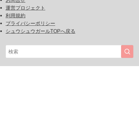
運営プロジェクト
利用規約
プライバシーポリシー
シュウシュウガールTOPへ戻る
『シュウシュウガール』は、女の子に人気のスクイー
ズ、ガチャガチャ、キャラクターグッズを初め、プチプ
ラかわいいガールズファッション、ビューティーアイテ
ム、雑貨やインスタ映えするフォトジェニックなスポッ
ト、カフェ、スイーツを紹介しています。気になるカワ
イイをまとめてランキング!! You can find a store location
to buy Japan’s ‘Kawaii girls fashion, beauty items, cute
variety goods, lovely sweets and also find a pop cafe and
photo spots for Instagram. (featuring new arrival squishies,