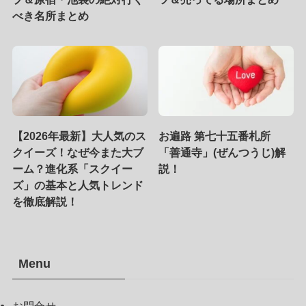
べき名所まとめ
【2026年最新】大人気のス
お遍路 第七十五番札所
クイーズ！なぜ今また大ブ
「善通寺」(ぜんつうじ)解
ーム？進化系「スクイー
説！
ズ」の基本と人気トレンド
を徹底解説！
Menu
お問合せ