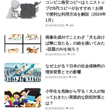
コンビニ格安コピーはミニストッ
プの5円コピーがおすすめ！お得
で便利な利用方法を解説（2024年
1月）
2024年2月6日
189
画像生成AIでことわざ「犬も歩け
ば棒に当たる」の絵を描いてみた
−話題のAIを知ろう
2023年8月13日
175
なぜ上がる？日本の社会保険料の
増加背景とその影響
2023年12月19日
169
小学生を危険から守る！大人が知
っておきたい実践的な防犯対策と
は？
2023年9月6日
135