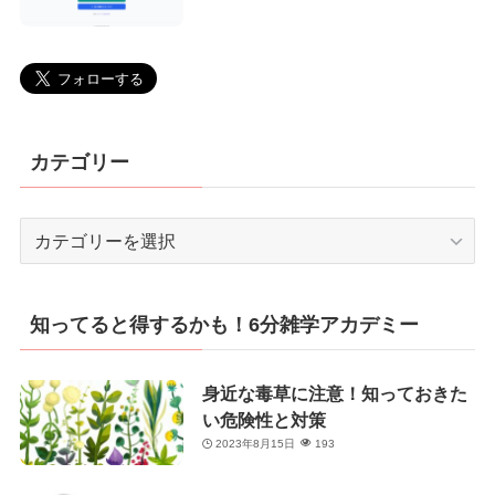
カテゴリー
カ
テ
ゴ
リ
知ってると得するかも！6分雑学アカデミー
ー
身近な毒草に注意！知っておきた
い危険性と対策
2023年8月15日
193