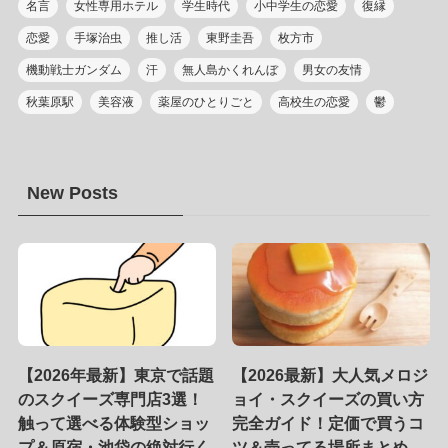
名言
女性専用ホテル
学生時代
小中学生の恋愛
復縁
恋愛
手塚治虫
推し活
東野圭吾
枚方市
機動戦士ガンダム
汗
無人島かくれんぼ
男女の友情
秋葉原駅
美容液
薬屋のひとりごと
高校生の恋愛
鬱
New Posts
【2026年最新】東京で話題
【2026最新】大人気メロジ
のスクイーズ専門店3選！
ョイ・スクイーズの買い方
触って選べる体験型ショッ
完全ガイド！定価で買うコ
プ＆原宿・池袋の絶対行く
ツ＆売ってる場所まとめ