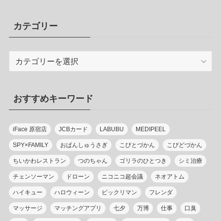
カテゴリー
カ
テ
ゴ
リ
おすすめキーワード
ー
iFace 原宿店
JCBカード
LABUBU
MEDIPEEL
SPY×FAMILY
おぱんしゅうさぎ
こびとづかん
こびどづかん
ちいかわレストラン
つのちゃん
ゴリラのひとつき
シミ治療
チェンソーマン
ドローン
ニコニコ超会議
ネオアトム
ハイキュー
ハロウィーン
ビックリマン
フレンダ
マッサージ
マッチングアプリ
七夕
万博
仕事
口臭