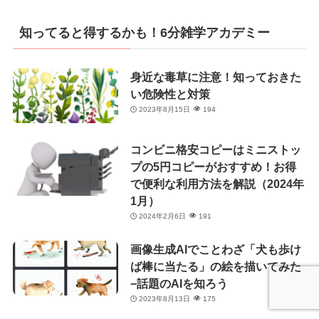
ゴ
リ
知ってると得するかも！6分雑学アカデミー
ー
身近な毒草に注意！知っておきた
い危険性と対策
2023年8月15日
194
コンビニ格安コピーはミニストッ
プの5円コピーがおすすめ！お得
で便利な利用方法を解説（2024年
1月）
2024年2月6日
191
画像生成AIでことわざ「犬も歩け
ば棒に当たる」の絵を描いてみた
−話題のAIを知ろう
2023年8月13日
175