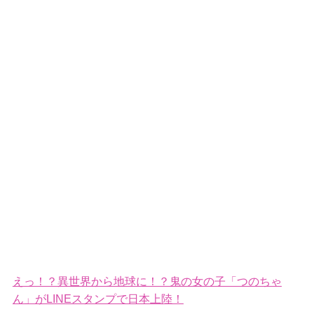
えっ！？異世界から地球に！？鬼の女の子「つのちゃ
ん」がLINEスタンプで日本上陸！