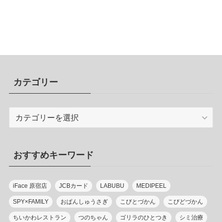
カテゴリー
カ
テ
ゴ
リ
おすすめキーワード
ー
iFace 原宿店
JCBカード
LABUBU
MEDIPEEL
SPY×FAMILY
おぱんしゅうさぎ
こびとづかん
こびどづかん
ちいかわレストラン
つのちゃん
ゴリラのひとつき
シミ治療