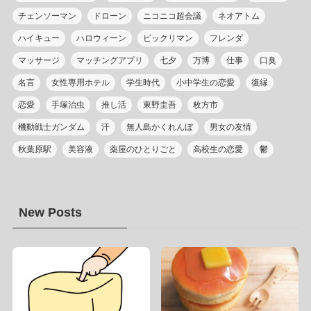
チェンソーマン
ドローン
ニコニコ超会議
ネオアトム
ハイキュー
ハロウィーン
ビックリマン
フレンダ
マッサージ
マッチングアプリ
七夕
万博
仕事
口臭
名言
女性専用ホテル
学生時代
小中学生の恋愛
復縁
恋愛
手塚治虫
推し活
東野圭吾
枚方市
機動戦士ガンダム
汗
無人島かくれんぼ
男女の友情
秋葉原駅
美容液
薬屋のひとりごと
高校生の恋愛
鬱
New Posts