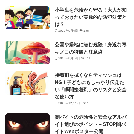
小学生を危険から守る！大人が知
っておきたい実践的な防犯対策と
は？
2023年9月6日
136
公園や緑地に潜む危険！身近な毒
キノコの特徴と注意点
2023年8月14日
111
接着剤を拭くならティッシュは
NG！子どもにもしっかり伝えた
い「瞬間接着剤」のリスクと安全
な使い方
2023年12月12日
109
闇バイトの危険性と安全なアルバ
イト選びのポイント – STOP闇バ
イトWebポスター公開