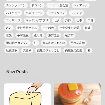
チェンソーマン
ドローン
ニコニコ超会議
ネオアトム
ハイキュー
ハロウィーン
ビックリマン
フレンダ
マッサージ
マッチングアプリ
七夕
万博
仕事
口臭
名言
女性専用ホテル
学生時代
小中学生の恋愛
復縁
恋愛
手塚治虫
推し活
東野圭吾
枚方市
機動戦士ガンダム
汗
無人島かくれんぼ
男女の友情
秋葉原駅
美容液
薬屋のひとりごと
高校生の恋愛
鬱
New Posts