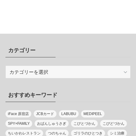
カテゴリー
カ
テ
ゴ
リ
おすすめキーワード
ー
iFace 原宿店
JCBカード
LABUBU
MEDIPEEL
SPY×FAMILY
おぱんしゅうさぎ
こびとづかん
こびどづかん
ちいかわレストラン
つのちゃん
ゴリラのひとつき
シミ治療