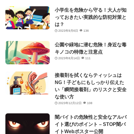
小学生を危険から守る！大人が知
っておきたい実践的な防犯対策と
は？
2023年9月6日
136
公園や緑地に潜む危険！身近な毒
キノコの特徴と注意点
2023年8月14日
111
接着剤を拭くならティッシュは
NG！子どもにもしっかり伝えた
い「瞬間接着剤」のリスクと安全
な使い方
2023年12月12日
108
闇バイトの危険性と安全なアルバ
イト選びのポイント – STOP闇バ
イトWebポスター公開