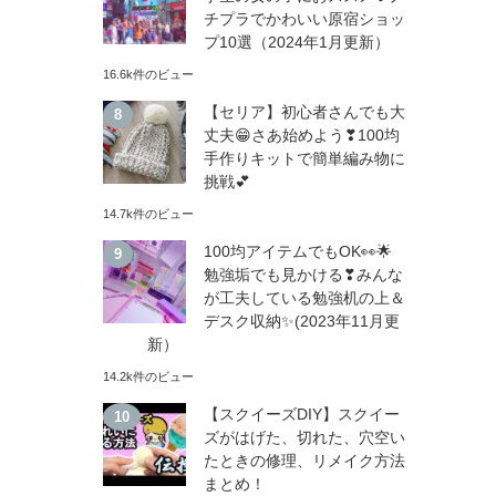
チプラでかわいい原宿ショッ
プ10選（2024年1月更新）
16.6k件のビュー
【セリア】初心者さんでも大
丈夫😁さあ始めよう❣100均
手作りキットで簡単編み物に
挑戦💕
14.7k件のビュー
100均アイテムでもOK👀🌟
勉強垢でも見かける❣みんな
が工夫している勉強机の上＆
デスク収納✨(2023年11月更
新）
14.2k件のビュー
【スクイーズDIY】スクイー
ズがはげた、切れた、穴空い
たときの修理、リメイク方法
まとめ！