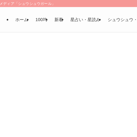
LSメディア「シュウシュウガール」
ホーム
100均
新着
星占い・星読み
シュウシュウ