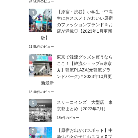
24.5k件のビュー
【原宿・渋谷】小学生・中高
生におススメ！かわいい原宿
のファッションブランド＆お
店が満載♡【2023年1月更新
版】
21.5k件のビュー
東京で韓流グッズを買うなら
ここ！【韓流ショップin東京
🗼】韓流PLAZA(元韓流グラ
ンドパーク)＊2023年10月更
新最新
18.4k件のビュー
スリーコインズ 大型店 東
京都まとめ（2022年7月）
18k件のビュー
【原宿お出かけスポット】中
学生の女の子におススメ❣プ