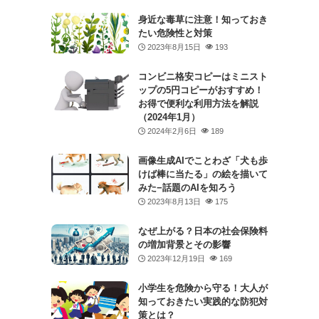
身近な毒草に注意！知っておき
たい危険性と対策
2023年8月15日
193
コンビニ格安コピーはミニスト
ップの5円コピーがおすすめ！
お得で便利な利用方法を解説
（2024年1月）
2024年2月6日
189
画像生成AIでことわざ「犬も歩
けば棒に当たる」の絵を描いて
みた−話題のAIを知ろう
2023年8月13日
175
なぜ上がる？日本の社会保険料
の増加背景とその影響
2023年12月19日
169
小学生を危険から守る！大人が
知っておきたい実践的な防犯対
策とは？