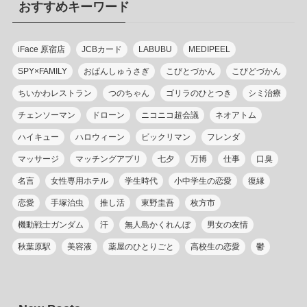
おすすめキーワード
ー
iFace 原宿店
JCBカード
LABUBU
MEDIPEEL
SPY×FAMILY
おぱんしゅうさぎ
こびとづかん
こびどづかん
ちいかわレストラン
つのちゃん
ゴリラのひとつき
シミ治療
チェンソーマン
ドローン
ニコニコ超会議
ネオアトム
ハイキュー
ハロウィーン
ビックリマン
フレンダ
マッサージ
マッチングアプリ
七夕
万博
仕事
口臭
名言
女性専用ホテル
学生時代
小中学生の恋愛
復縁
恋愛
手塚治虫
推し活
東野圭吾
枚方市
機動戦士ガンダム
汗
無人島かくれんぼ
男女の友情
秋葉原駅
美容液
薬屋のひとりごと
高校生の恋愛
鬱