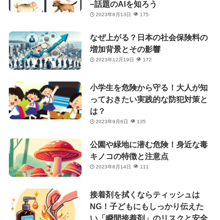
−話題のAIを知ろう
2023年8月13日
175
なぜ上がる？日本の社会保険料の
増加背景とその影響
2023年12月19日
172
小学生を危険から守る！大人が知
っておきたい実践的な防犯対策と
は？
2023年9月6日
135
公園や緑地に潜む危険！身近な毒
キノコの特徴と注意点
2023年8月14日
111
接着剤を拭くならティッシュは
NG！子どもにもしっかり伝えた
い「瞬間接着剤」のリスクと安全