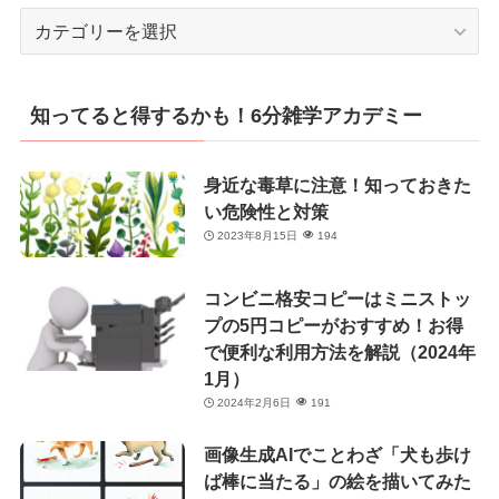
カ
テ
ゴ
リ
知ってると得するかも！6分雑学アカデミー
ー
身近な毒草に注意！知っておきた
い危険性と対策
2023年8月15日
194
コンビニ格安コピーはミニストッ
プの5円コピーがおすすめ！お得
で便利な利用方法を解説（2024年
1月）
2024年2月6日
191
画像生成AIでことわざ「犬も歩け
ば棒に当たる」の絵を描いてみた