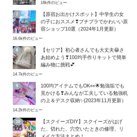
18k件のビュー
【原宿お出かけスポット】中学生の女
の子におススメ❣プチプラでかわいい原
宿ショップ10選（2024年1月更新）
16.6k件のビュー
【セリア】初心者さんでも大丈夫😁さ
あ始めよう❣100均手作りキットで簡単
編み物に挑戦💕
14.7k件のビュー
100均アイテムでもOK👀🌟勉強垢でも
見かける❣みんなが工夫している勉強机
の上＆デスク収納✨(2023年11月更新）
14.2k件のビュー
【スクイーズDIY】スクイーズがはげ
た、切れた、穴空いたときの修理、リ
メイク方法まとめ！