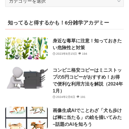
テ
ゴ
リ
知ってると得するかも！6分雑学アカデミー
ー
身近な毒草に注意！知っておきた
い危険性と対策
2023年8月15日
194
コンビニ格安コピーはミニストッ
プの5円コピーがおすすめ！お得
で便利な利用方法を解説（2024年
1月）
2024年2月6日
191
画像生成AIでことわざ「犬も歩け
ば棒に当たる」の絵を描いてみた
−話題のAIを知ろう