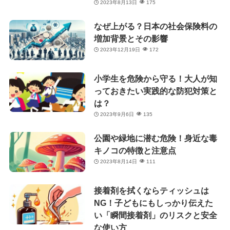
2023年8月13日
175
なぜ上がる？日本の社会保険料の
増加背景とその影響
2023年12月19日
172
小学生を危険から守る！大人が知
っておきたい実践的な防犯対策と
は？
2023年9月6日
135
公園や緑地に潜む危険！身近な毒
キノコの特徴と注意点
2023年8月14日
111
接着剤を拭くならティッシュは
NG！子どもにもしっかり伝えた
い「瞬間接着剤」のリスクと安全
な使い方