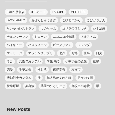
iFace 原宿店
JCBカード
LABUBU
MEDIPEEL
SPY×FAMILY
おぱんしゅうさぎ
こびとづかん
こびどづかん
ちいかわレストラン
つのちゃん
ゴリラのひとつき
シミ治療
チェンソーマン
ドローン
ニコニコ超会議
ネオアトム
ハイキュー
ハロウィーン
ビックリマン
フレンダ
マッサージ
マッチングアプリ
七夕
万博
仕事
口臭
名言
女性専用ホテル
学生時代
小中学生の恋愛
復縁
恋愛
手塚治虫
推し活
東野圭吾
枚方市
機動戦士ガンダム
汗
無人島かくれんぼ
男女の友情
秋葉原駅
美容液
薬屋のひとりごと
高校生の恋愛
鬱
New Posts