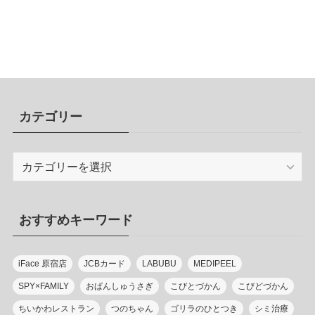
カテゴリー
カ
テ
ゴ
リ
おすすめキーワード
ー
iFace 原宿店
JCBカード
LABUBU
MEDIPEEL
SPY×FAMILY
おぱんしゅうさぎ
こびとづかん
こびどづかん
ちいかわレストラン
つのちゃん
ゴリラのひとつき
シミ治療