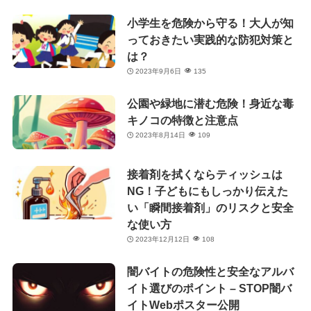
小学生を危険から守る！大人が知
っておきたい実践的な防犯対策と
は？
2023年9月6日
135
公園や緑地に潜む危険！身近な毒
キノコの特徴と注意点
2023年8月14日
109
接着剤を拭くならティッシュは
NG！子どもにもしっかり伝えた
い「瞬間接着剤」のリスクと安全
な使い方
2023年12月12日
108
闇バイトの危険性と安全なアルバ
イト選びのポイント – STOP闇バ
イトWebポスター公開