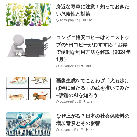
身近な毒草に注意！知っておきた
い危険性と対策
2023年8月15日
193
コンビニ格安コピーはミニストッ
プの5円コピーがおすすめ！お得
で便利な利用方法を解説（2024年
1月）
2024年2月6日
189
画像生成AIでことわざ「犬も歩け
ば棒に当たる」の絵を描いてみた
−話題のAIを知ろう
2023年8月13日
175
なぜ上がる？日本の社会保険料の
増加背景とその影響
2023年12月19日
168