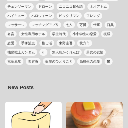
チェンソーマン
ドローン
ニコニコ超会議
ネオアトム
ハイキュー
ハロウィーン
ビックリマン
フレンダ
マッサージ
マッチングアプリ
七夕
万博
仕事
口臭
名言
女性専用ホテル
学生時代
小中学生の恋愛
復縁
恋愛
手塚治虫
推し活
東野圭吾
枚方市
機動戦士ガンダム
汗
無人島かくれんぼ
男女の友情
秋葉原駅
美容液
薬屋のひとりごと
高校生の恋愛
鬱
New Posts