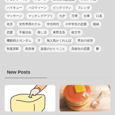
ハイキュー
ハロウィーン
ビックリマン
フレンダ
マッサージ
マッチングアプリ
七夕
万博
仕事
口臭
名言
女性専用ホテル
学生時代
小中学生の恋愛
復縁
恋愛
手塚治虫
推し活
東野圭吾
枚方市
機動戦士ガンダム
汗
無人島かくれんぼ
男女の友情
秋葉原駅
美容液
薬屋のひとりごと
高校生の恋愛
鬱
New Posts