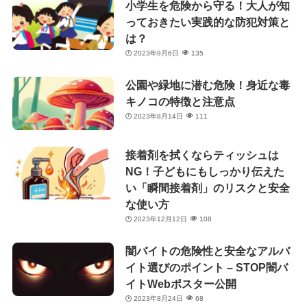
小学生を危険から守る！大人が知
っておきたい実践的な防犯対策と
は？
2023年9月6日
135
公園や緑地に潜む危険！身近な毒
キノコの特徴と注意点
2023年8月14日
111
接着剤を拭くならティッシュは
NG！子どもにもしっかり伝えた
い「瞬間接着剤」のリスクと安全
な使い方
2023年12月12日
108
闇バイトの危険性と安全なアルバ
イト選びのポイント – STOP闇バ
イトWebポスター公開
2023年8月24日
68