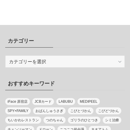
カテゴリー
カ
テ
ゴ
リ
おすすめキーワード
ー
iFace 原宿店
JCBカード
LABUBU
MEDIPEEL
SPY×FAMILY
おぱんしゅうさぎ
こびとづかん
こびどづかん
ちいかわレストラン
つのちゃん
ゴリラのひとつき
シミ治療
チェンソーマン
ドローン
ニコニコ超会議
ネオアトム