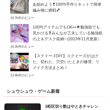
あ始めよう❣100均手作りキットで簡単
編み物に挑戦💕
14.7k件のビュー
100均アイテムでもOK👀🌟勉強垢でも
見かける❣みんなが工夫している勉強机
の上＆デスク収納✨(2023年11月更新）
14.2k件のビュー
【スクイーズDIY】スクイーズがはげ
た、切れた、穴空いたときの修理、リ
メイク方法まとめ！
13.4k件のビュー
シュウシュウ・ゲーム新着
3桁区切り数はやときチャレン