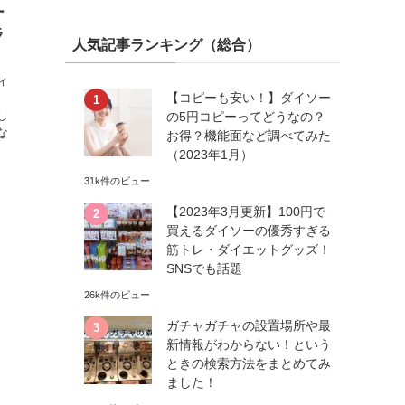
ー
ラ
人気記事ランキング（総合）
ィ
【コピーも安い！】ダイソー
し
の5円コピーってどうなの？
な
お得？機能面など調べてみた
（2023年1月）
31k件のビュー
【2023年3月更新】100円で
買えるダイソーの優秀すぎる
筋トレ・ダイエットグッズ！
SNSでも話題
26k件のビュー
ガチャガチャの設置場所や最
新情報がわからない！という
ときの検索方法をまとめてみ
ました！