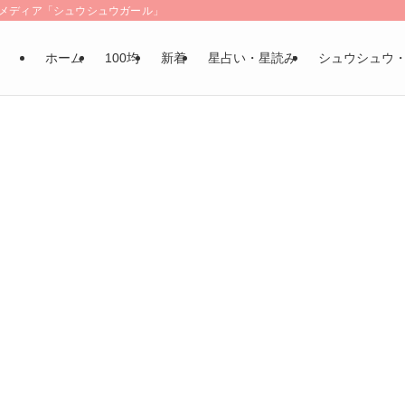
LSメディア「シュウシュウガール」
ホーム
100均
新着
星占い・星読み
シュウシュウ