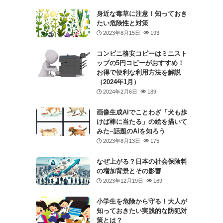
身近な毒草に注意！知っておき
たい危険性と対策
2023年8月15日
193
コンビニ格安コピーはミニスト
ップの5円コピーがおすすめ！
お得で便利な利用方法を解説
（2024年1月）
2024年2月6日
189
画像生成AIでことわざ「犬も歩
けば棒に当たる」の絵を描いて
みた−話題のAIを知ろう
2023年8月13日
175
なぜ上がる？日本の社会保険料
の増加背景とその影響
2023年12月19日
169
小学生を危険から守る！大人が
知っておきたい実践的な防犯対
策とは？