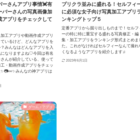
バーさんアプリ事情💓有
プリクラ並みに盛れる！セルフィ
ーバーさんの写真画像加
に必須な女子向け写真加工アプリ
成アプリをチェックして
ンキングトップ５
定番アプリから掘り出しものまで！セルフ
ーの特に特に重宝する盛れる写真修正・編
像加工アプリや動画作成アプリ
集・加工アプリをランキング形式まとめま
っているけど、どんなアプリを
た。これがなければセルフィーなんて撮れ
か？みんなはどんなアプリを入
くなるようなアプリを紹介します♫
気になりますよね♡今回は有名
ーさんが紹介している、使って
2023年6月1日
加工・動画作成アプリをチェッ
✨📷👀✨みんなの神アプリは
日
ゲーム・アプリ