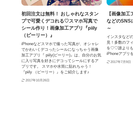
初回注文は無料！ おしゃれなスタン
【画像加工
プで可愛くデコれる♡スマホ写真で
などのSNS
シール作り！画像加工アプリ『piily
～
（ピーリー）』
インスタなどの
見！多数のフ
iPhoneなどスマホで撮った写真が、オシャレ
を♡♡誰より
でかわいくデコったシールになっちゃう画像
iPhoneアプ
加工アプリ『 piily(ピーリー)』は、自分のお気
に入り写真を好きにデコってシールにするア
2017年7月9日
プリです。 スマホや水筒に貼れちゃう！
『piily （ピーリー）』をご紹介します♪
2017年10月26日