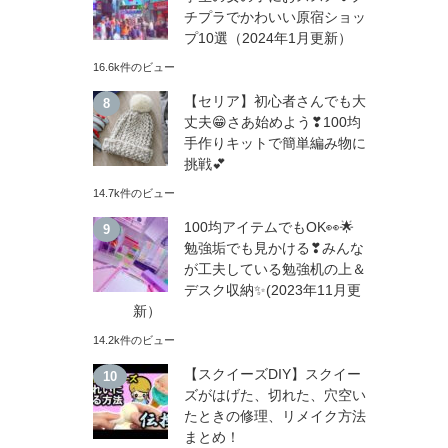
チプラでかわいい原宿ショッ
プ10選（2024年1月更新）
16.6k件のビュー
【セリア】初心者さんでも大
丈夫😁さあ始めよう❣100均
手作りキットで簡単編み物に
挑戦💕
14.7k件のビュー
100均アイテムでもOK👀🌟
勉強垢でも見かける❣みんな
が工夫している勉強机の上＆
デスク収納✨(2023年11月更
新）
14.2k件のビュー
【スクイーズDIY】スクイー
ズがはげた、切れた、穴空い
たときの修理、リメイク方法
まとめ！