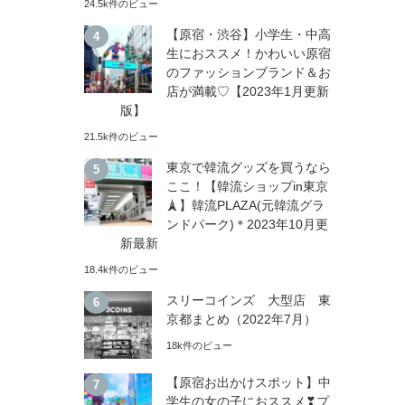
24.5k件のビュー
【原宿・渋谷】小学生・中高
生におススメ！かわいい原宿
のファッションブランド＆お
店が満載♡【2023年1月更新
版】
21.5k件のビュー
東京で韓流グッズを買うなら
ここ！【韓流ショップin東京
🗼】韓流PLAZA(元韓流グラ
ンドパーク)＊2023年10月更
新最新
18.4k件のビュー
スリーコインズ 大型店 東
京都まとめ（2022年7月）
18k件のビュー
【原宿お出かけスポット】中
学生の女の子におススメ❣プ