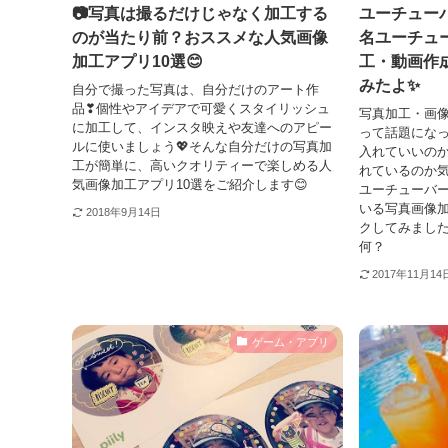
📷写真は撮るだけじゃなく加工する
ユーチュー
のが当たり前？おススメな人気画像
名ユーチュ
加工アプリ10選😊
工・動画作
みたよ✨
自分で撮った写真は、自分だけのアート作
品❣個性やアイデアで可愛くスタイリッシュ
写真加工・画
に加工して、インスタ映えや友達へのアピー
って話題にな
ルに使いましょう💖そんな自分だけの写真加
入れていいの
工が簡単に、高いクオリティーで楽しめる人
れているのか
気画像加工アプリ10選をご紹介します😊
ユーチューバ
いる写真画像
2018年9月14日
クしてみました
何？
2017年11月14
ゲーム・アプリ