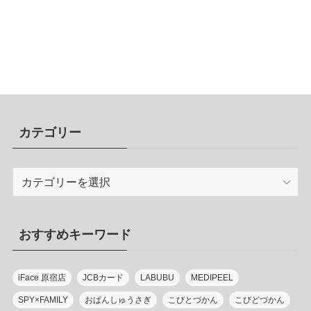
カテゴリー
カ
テ
ゴ
リ
おすすめキーワード
ー
iFace 原宿店
JCBカード
LABUBU
MEDIPEEL
SPY×FAMILY
おぱんしゅうさぎ
こびとづかん
こびどづかん