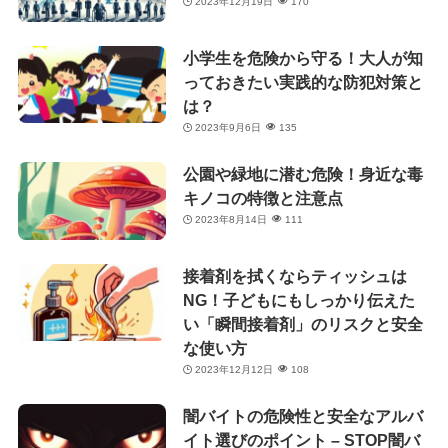
2023年12月19日
170
小学生を危険から守る！大人が知
っておきたい実践的な防犯対策と
は？
2023年9月6日
135
公園や緑地に潜む危険！身近な毒
キノコの特徴と注意点
2023年8月14日
111
接着剤を拭くならティッシュは
NG！子どもにもしっかり伝えた
い「瞬間接着剤」のリスクと安全
な使い方
2023年12月12日
108
闇バイトの危険性と安全なアルバ
イト選びのポイント – STOP闇バ