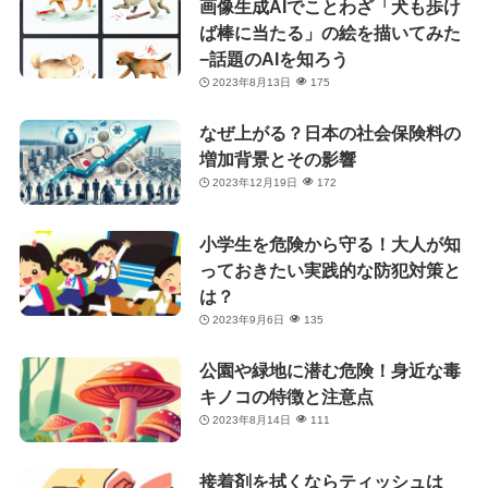
画像生成AIでことわざ「犬も歩け
ば棒に当たる」の絵を描いてみた
−話題のAIを知ろう
2023年8月13日
175
なぜ上がる？日本の社会保険料の
増加背景とその影響
2023年12月19日
172
小学生を危険から守る！大人が知
っておきたい実践的な防犯対策と
は？
2023年9月6日
135
公園や緑地に潜む危険！身近な毒
キノコの特徴と注意点
2023年8月14日
111
接着剤を拭くならティッシュは