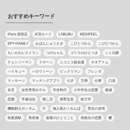
ゴ
リ
おすすめキーワード
ー
iFace 原宿店
JCBカード
LABUBU
MEDIPEEL
SPY×FAMILY
おぱんしゅうさぎ
こびとづかん
こびどづかん
ちいかわレストラン
つのちゃん
ゴリラのひとつき
シミ治療
チェンソーマン
ドローン
ニコニコ超会議
ネオアトム
ハイキュー
ハロウィーン
ビックリマン
フレンダ
マッサージ
マッチングアプリ
七夕
万博
仕事
口臭
名言
女性専用ホテル
学生時代
小中学生の恋愛
復縁
恋愛
手塚治虫
推し活
東野圭吾
枚方市
機動戦士ガンダム
汗
無人島かくれんぼ
男女の友情
秋葉原駅
美容液
薬屋のひとりごと
高校生の恋愛
鬱