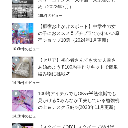
め（2022年7月）
18k件のビュー
【原宿お出かけスポット】中学生の女
の子におススメ❣プチプラでかわいい原
宿ショップ10選（2024年1月更新）
16.6k件のビュー
【セリア】初心者さんでも大丈夫😁さ
あ始めよう❣100均手作りキットで簡単
編み物に挑戦💕
14.7k件のビュー
100均アイテムでもOK👀🌟勉強垢でも
見かける❣みんなが工夫している勉強机
の上＆デスク収納✨(2023年11月更新）
14.2k件のビュー
【スクイーズDIY】スクイーズがはげ