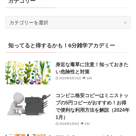
カテゴリー
カ
テ
ゴ
リ
知ってると得するかも！6分雑学アカデミー
ー
身近な毒草に注意！知っておきた
い危険性と対策
2023年8月15日
194
コンビニ格安コピーはミニストッ
プの5円コピーがおすすめ！お得
で便利な利用方法を解説（2024年
1月）
2024年2月6日
191