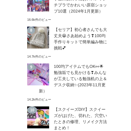
チプラでかわいい原宿ショッ
プ10選（2024年1月更新）
16.6k件のビュー
【セリア】初心者さんでも大
丈夫😁さあ始めよう❣100均
手作りキットで簡単編み物に
挑戦💕
14.7k件のビュー
100均アイテムでもOK👀🌟
勉強垢でも見かける❣みんな
が工夫している勉強机の上＆
デスク収納✨(2023年11月更
新）
14.2k件のビュー
【スクイーズDIY】スクイー
ズがはげた、切れた、穴空い
たときの修理、リメイク方法
まとめ！