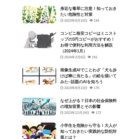
身近な毒草に注意！知っておき
たい危険性と対策
2023年8月15日
194
コンビニ格安コピーはミニスト
ップの5円コピーがおすすめ！
お得で便利な利用方法を解説
（2024年1月）
2024年2月6日
191
画像生成AIでことわざ「犬も歩
けば棒に当たる」の絵を描いて
みた−話題のAIを知ろう
2023年8月13日
175
なぜ上がる？日本の社会保険料
の増加背景とその影響
2023年12月19日
172
小学生を危険から守る！大人が
知っておきたい実践的な防犯対
策とは？