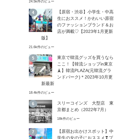
24.5k件のビュー
【原宿・渋谷】小学生・中高
生におススメ！かわいい原宿
のファッションブランド＆お
店が満載♡【2023年1月更新
版】
21.6k件のビュー
東京で韓流グッズを買うなら
ここ！【韓流ショップin東京
🗼】韓流PLAZA(元韓流グラ
ンドパーク)＊2023年10月更
新最新
18.4k件のビュー
スリーコインズ 大型店 東
京都まとめ（2022年7月）
18k件のビュー
【原宿お出かけスポット】中
学生の女の子におススメ❣プ