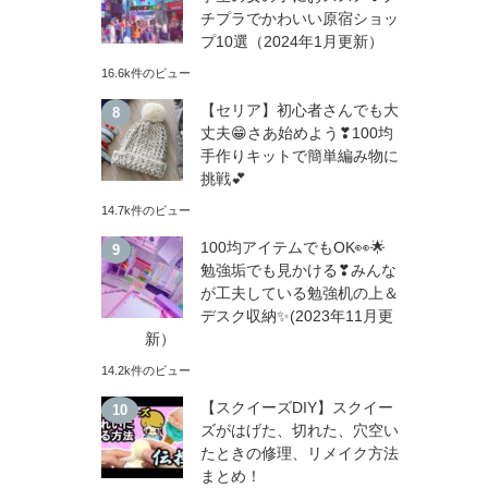
チプラでかわいい原宿ショッ
プ10選（2024年1月更新）
16.6k件のビュー
【セリア】初心者さんでも大
丈夫😁さあ始めよう❣100均
手作りキットで簡単編み物に
挑戦💕
14.7k件のビュー
100均アイテムでもOK👀🌟
勉強垢でも見かける❣みんな
が工夫している勉強机の上＆
デスク収納✨(2023年11月更
新）
14.2k件のビュー
【スクイーズDIY】スクイー
ズがはげた、切れた、穴空い
たときの修理、リメイク方法
まとめ！