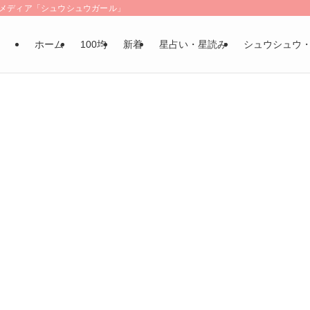
LSメディア「シュウシュウガール」
ホーム
100均
新着
星占い・星読み
シュウシュウ