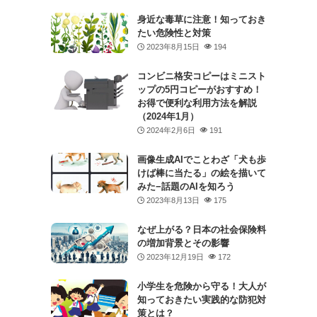
身近な毒草に注意！知っておき
たい危険性と対策
2023年8月15日
194
コンビニ格安コピーはミニスト
ップの5円コピーがおすすめ！
お得で便利な利用方法を解説
（2024年1月）
2024年2月6日
191
画像生成AIでことわざ「犬も歩
けば棒に当たる」の絵を描いて
みた−話題のAIを知ろう
2023年8月13日
175
なぜ上がる？日本の社会保険料
の増加背景とその影響
2023年12月19日
172
小学生を危険から守る！大人が
知っておきたい実践的な防犯対
策とは？