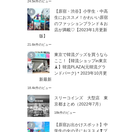
24.5k件のビュー
【原宿・渋谷】小学生・中高
生におススメ！かわいい原宿
のファッションブランド＆お
店が満載♡【2023年1月更新
版】
21.6k件のビュー
東京で韓流グッズを買うなら
ここ！【韓流ショップin東京
🗼】韓流PLAZA(元韓流グラ
ンドパーク)＊2023年10月更
新最新
18.4k件のビュー
スリーコインズ 大型店 東
京都まとめ（2022年7月）
18k件のビュー
【原宿お出かけスポット】中
学生の女の子におススメ❣プ