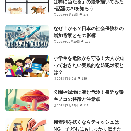
ば棒に当たる」の絵を描いてみた
−話題のAIを知ろう
2023年8月13日
175
なぜ上がる？日本の社会保険料の
増加背景とその影響
2023年12月19日
172
小学生を危険から守る！大人が知
っておきたい実践的な防犯対策と
は？
2023年9月6日
136
公園や緑地に潜む危険！身近な毒
キノコの特徴と注意点
2023年8月14日
111
接着剤を拭くならティッシュは
NG！子どもにもしっかり伝えた