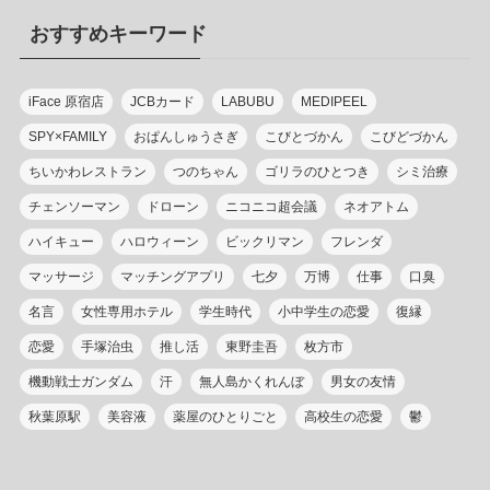
リ
おすすめキーワード
ー
iFace 原宿店
JCBカード
LABUBU
MEDIPEEL
SPY×FAMILY
おぱんしゅうさぎ
こびとづかん
こびどづかん
ちいかわレストラン
つのちゃん
ゴリラのひとつき
シミ治療
チェンソーマン
ドローン
ニコニコ超会議
ネオアトム
ハイキュー
ハロウィーン
ビックリマン
フレンダ
マッサージ
マッチングアプリ
七夕
万博
仕事
口臭
名言
女性専用ホテル
学生時代
小中学生の恋愛
復縁
恋愛
手塚治虫
推し活
東野圭吾
枚方市
機動戦士ガンダム
汗
無人島かくれんぼ
男女の友情
秋葉原駅
美容液
薬屋のひとりごと
高校生の恋愛
鬱