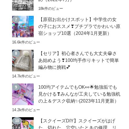
18k件のビュー
【原宿お出かけスポット】中学生の女
の子におススメ❣プチプラでかわいい原
宿ショップ10選（2024年1月更新）
16.6k件のビュー
【セリア】初心者さんでも大丈夫😁さ
あ始めよう❣100均手作りキットで簡単
編み物に挑戦💕
14.7k件のビュー
100均アイテムでもOK👀🌟勉強垢でも
見かける❣みんなが工夫している勉強机
の上＆デスク収納✨(2023年11月更新）
14.2k件のビュー
【スクイーズDIY】スクイーズがはげ
た、切れた、穴空いたときの修理、リ