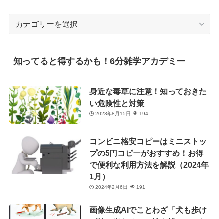
カ
テ
ゴ
リ
知ってると得するかも！6分雑学アカデミー
ー
身近な毒草に注意！知っておきた
い危険性と対策
2023年8月15日
194
コンビニ格安コピーはミニストッ
プの5円コピーがおすすめ！お得
で便利な利用方法を解説（2024年
1月）
2024年2月6日
191
画像生成AIでことわざ「犬も歩け