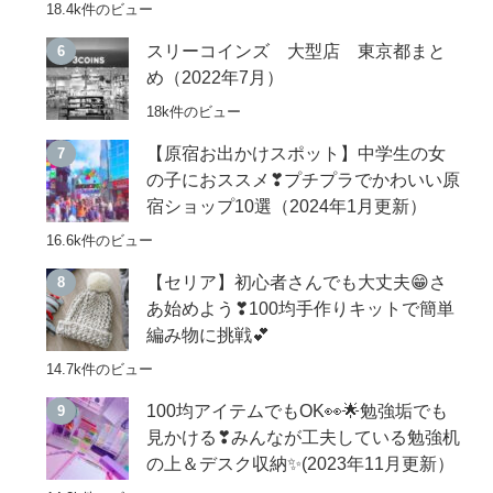
18.4k件のビュー
スリーコインズ 大型店 東京都まと
め（2022年7月）
18k件のビュー
【原宿お出かけスポット】中学生の女
の子におススメ❣プチプラでかわいい原
宿ショップ10選（2024年1月更新）
16.6k件のビュー
【セリア】初心者さんでも大丈夫😁さ
あ始めよう❣100均手作りキットで簡単
編み物に挑戦💕
14.7k件のビュー
100均アイテムでもOK👀🌟勉強垢でも
見かける❣みんなが工夫している勉強机
の上＆デスク収納✨(2023年11月更新）