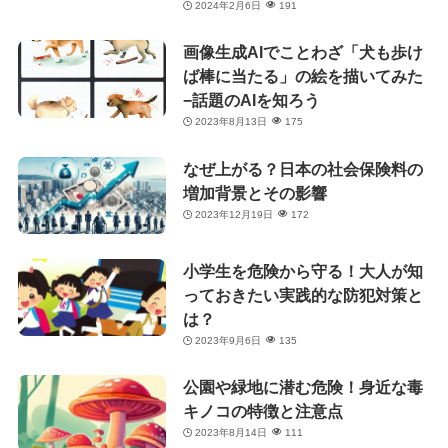
2024年2月6日
191
画像生成AIでことわざ「犬も歩け
ば棒に当たる」の絵を描いてみた
−話題のAIを知ろう
2023年8月13日
175
なぜ上がる？日本の社会保険料の
増加背景とその影響
2023年12月19日
172
小学生を危険から守る！大人が知
っておきたい実践的な防犯対策と
は？
2023年9月6日
135
公園や緑地に潜む危険！身近な毒
キノコの特徴と注意点
2023年8月14日
111