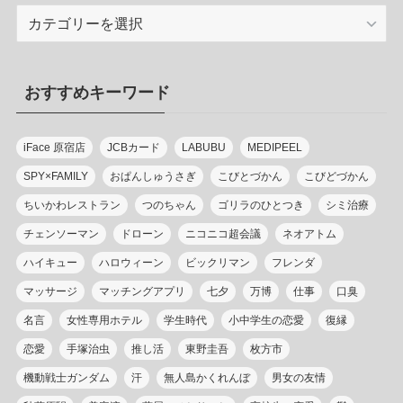
カ
テ
ゴ
リ
おすすめキーワード
ー
iFace 原宿店
JCBカード
LABUBU
MEDIPEEL
SPY×FAMILY
おぱんしゅうさぎ
こびとづかん
こびどづかん
ちいかわレストラン
つのちゃん
ゴリラのひとつき
シミ治療
チェンソーマン
ドローン
ニコニコ超会議
ネオアトム
ハイキュー
ハロウィーン
ビックリマン
フレンダ
マッサージ
マッチングアプリ
七夕
万博
仕事
口臭
名言
女性専用ホテル
学生時代
小中学生の恋愛
復縁
恋愛
手塚治虫
推し活
東野圭吾
枚方市
機動戦士ガンダム
汗
無人島かくれんぼ
男女の友情