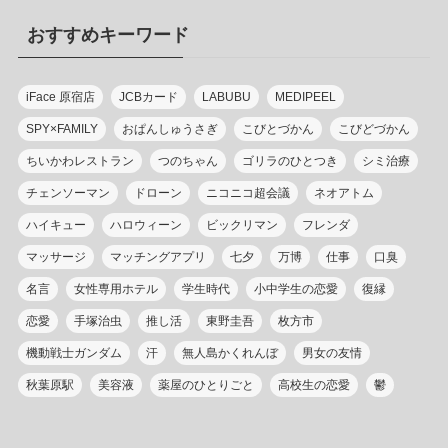
リ
おすすめキーワード
ー
iFace 原宿店
JCBカード
LABUBU
MEDIPEEL
SPY×FAMILY
おぱんしゅうさぎ
こびとづかん
こびどづかん
ちいかわレストラン
つのちゃん
ゴリラのひとつき
シミ治療
チェンソーマン
ドローン
ニコニコ超会議
ネオアトム
ハイキュー
ハロウィーン
ビックリマン
フレンダ
マッサージ
マッチングアプリ
七夕
万博
仕事
口臭
名言
女性専用ホテル
学生時代
小中学生の恋愛
復縁
恋愛
手塚治虫
推し活
東野圭吾
枚方市
機動戦士ガンダム
汗
無人島かくれんぼ
男女の友情
秋葉原駅
美容液
薬屋のひとりごと
高校生の恋愛
鬱