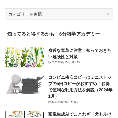
カ
テ
ゴ
リ
知ってると得するかも！6分雑学アカデミー
ー
身近な毒草に注意！知っておきた
い危険性と対策
2023年8月15日
193
コンビニ格安コピーはミニストッ
プの5円コピーがおすすめ！お得
で便利な利用方法を解説（2024年
1月）
2024年2月6日
189
画像生成AIでことわざ「犬も歩け