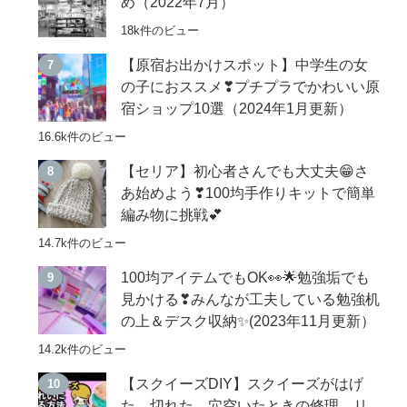
め（2022年7月）
18k件のビュー
【原宿お出かけスポット】中学生の女
の子におススメ❣プチプラでかわいい原
宿ショップ10選（2024年1月更新）
16.6k件のビュー
【セリア】初心者さんでも大丈夫😁さ
あ始めよう❣100均手作りキットで簡単
編み物に挑戦💕
14.7k件のビュー
100均アイテムでもOK👀🌟勉強垢でも
見かける❣みんなが工夫している勉強机
の上＆デスク収納✨(2023年11月更新）
14.2k件のビュー
【スクイーズDIY】スクイーズがはげ
た、切れた、穴空いたときの修理、リ