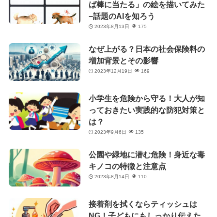
ば棒に当たる」の絵を描いてみた
−話題のAIを知ろう
2023年8月13日
175
なぜ上がる？日本の社会保険料の
増加背景とその影響
2023年12月19日
169
小学生を危険から守る！大人が知
っておきたい実践的な防犯対策と
は？
2023年9月6日
135
公園や緑地に潜む危険！身近な毒
キノコの特徴と注意点
2023年8月14日
110
接着剤を拭くならティッシュは
NG！子どもにもしっかり伝えた