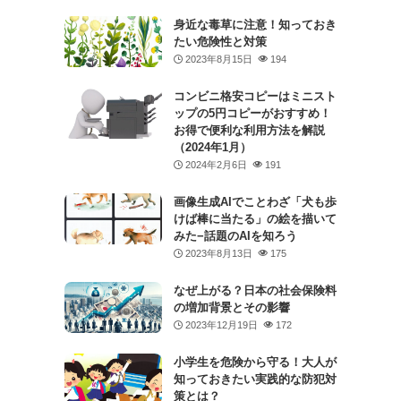
身近な毒草に注意！知っておき
たい危険性と対策
2023年8月15日
194
コンビニ格安コピーはミニスト
ップの5円コピーがおすすめ！
お得で便利な利用方法を解説
（2024年1月）
2024年2月6日
191
画像生成AIでことわざ「犬も歩
けば棒に当たる」の絵を描いて
みた−話題のAIを知ろう
2023年8月13日
175
なぜ上がる？日本の社会保険料
の増加背景とその影響
2023年12月19日
172
小学生を危険から守る！大人が
知っておきたい実践的な防犯対
策とは？