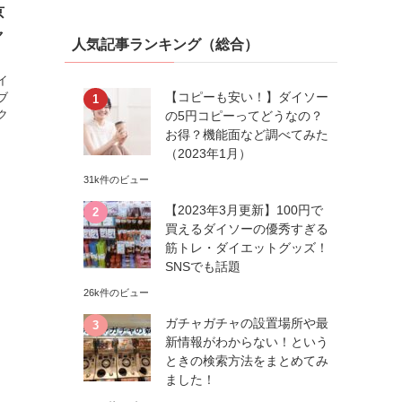
京
ャ
人気記事ランキング（総合）
イ
【コピーも安い！】ダイソー
ブ
ク
の5円コピーってどうなの？
お得？機能面など調べてみた
（2023年1月）
31k件のビュー
【2023年3月更新】100円で
買えるダイソーの優秀すぎる
筋トレ・ダイエットグッズ！
SNSでも話題
26k件のビュー
ガチャガチャの設置場所や最
新情報がわからない！という
ときの検索方法をまとめてみ
ました！