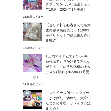
チプラでかわいい原宿ショッ
プ10選（2024年1月更新）
16.6k件のビュー
【セリア】初心者さんでも大
丈夫😁さあ始めよう❣100均
手作りキットで簡単編み物に
挑戦💕
14.7k件のビュー
100均アイテムでもOK👀🌟
勉強垢でも見かける❣みんな
が工夫している勉強机の上＆
デスク収納✨(2023年11月更
新）
14.2k件のビュー
【スクイーズDIY】スクイー
ズがはげた、切れた、穴空い
たときの修理、リメイク方法
まとめ！