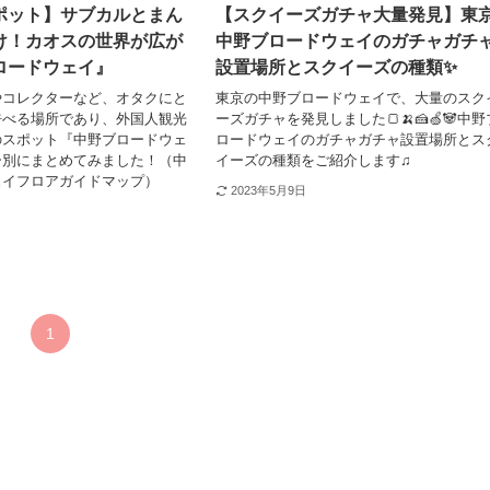
ポット】サブカルとまん
【スクイーズガチャ大量発見】東
け！カオスの世界が広が
中野ブロードウェイのガチャガチ
ロードウェイ』
設置場所とスクイーズの種類✨
やコレクターなど、オタクにと
東京の中野ブロードウェイで、大量のスク
呼べる場所であり、外国人観光
ーズガチャを発見しました🍞🍌🍰🍏🐼中野
のスポット『中野ブロードウェ
ロードウェイのガチャガチャ設置場所とス
ー別にまとめてみました！（中
イーズの種類をご紹介します♫
ェイフロアガイドマップ）
2023年5月9日
1