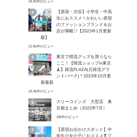
24.5k件のビュー
【原宿・渋谷】小学生・中高
生におススメ！かわいい原宿
のファッションブランド＆お
店が満載♡【2023年1月更新
版】
21.6k件のビュー
東京で韓流グッズを買うなら
ここ！【韓流ショップin東京
🗼】韓流PLAZA(元韓流グラ
ンドパーク)＊2023年10月更
新最新
18.4k件のビュー
スリーコインズ 大型店 東
京都まとめ（2022年7月）
18k件のビュー
【原宿お出かけスポット】中
学生の女の子におススメ❣プ