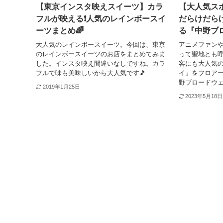
【東京インスタ映えスイーツ】カラ
【大人気ス
フルが映える❗️人気のレインボースイ
だらけだら
ーツまとめ🌈
る『中野ブ
大人気のレインボースイーツ。今回は、東京
アニメファン
のレインボースイーツのお店をまとめてみま
って聖地とも
した。インスタ映え間違いなしですね。カラ
客にも大人気
フルで味も美味しいから大人気です🎵
イ』をフロア
野ブロードウ
2019年1月25日
2023年5月18日