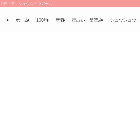
LSメディア「シュウシュウガール」
ホーム
100均
新着
星占い・星読み
シュウシュウ