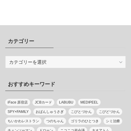
カテゴリー
カ
テ
ゴ
リ
おすすめキーワード
ー
iFace 原宿店
JCBカード
LABUBU
MEDIPEEL
SPY×FAMILY
おぱんしゅうさぎ
こびとづかん
こびどづかん
ちいかわレストラン
つのちゃん
ゴリラのひとつき
シミ治療
チェンソーマン
ドローン
ニコニコ超会議
ネオアトム