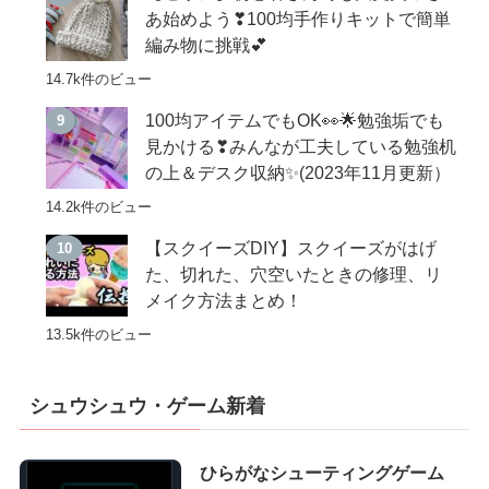
あ始めよう❣100均手作りキットで簡単
編み物に挑戦💕
14.7k件のビュー
100均アイテムでもOK👀🌟勉強垢でも
見かける❣みんなが工夫している勉強机
の上＆デスク収納✨(2023年11月更新）
14.2k件のビュー
【スクイーズDIY】スクイーズがはげ
た、切れた、穴空いたときの修理、リ
メイク方法まとめ！
13.5k件のビュー
シュウシュウ・ゲーム新着
ひらがなシューティングゲーム