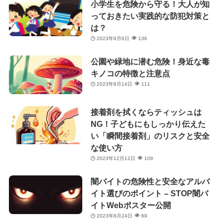
小学生を危険から守る！大人が知
っておきたい実践的な防犯対策と
は？
2023年9月6日
136
公園や緑地に潜む危険！身近な毒
キノコの特徴と注意点
2023年8月14日
111
接着剤を拭くならティッシュは
NG！子どもにもしっかり伝えた
い「瞬間接着剤」のリスクと安全
な使い方
2023年12月12日
109
闇バイトの危険性と安全なアルバ
イト選びのポイント – STOP闇バ
イトWebポスター公開
2023年8月24日
69