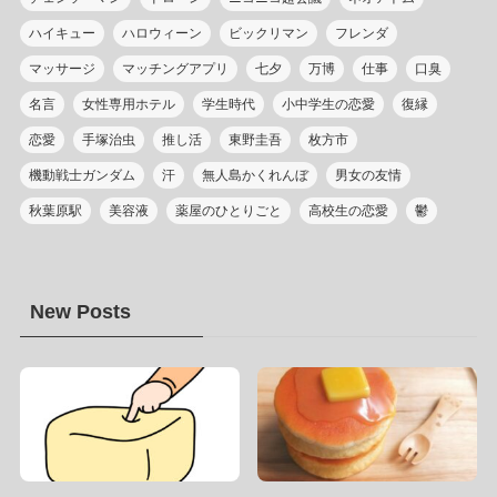
ハイキュー
ハロウィーン
ビックリマン
フレンダ
マッサージ
マッチングアプリ
七夕
万博
仕事
口臭
名言
女性専用ホテル
学生時代
小中学生の恋愛
復縁
恋愛
手塚治虫
推し活
東野圭吾
枚方市
機動戦士ガンダム
汗
無人島かくれんぼ
男女の友情
秋葉原駅
美容液
薬屋のひとりごと
高校生の恋愛
鬱
New Posts