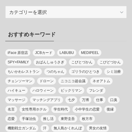
カ
テ
ゴ
リ
おすすめキーワード
ー
iFace 原宿店
JCBカード
LABUBU
MEDIPEEL
SPY×FAMILY
おぱんしゅうさぎ
こびとづかん
こびどづかん
ちいかわレストラン
つのちゃん
ゴリラのひとつき
シミ治療
チェンソーマン
ドローン
ニコニコ超会議
ネオアトム
ハイキュー
ハロウィーン
ビックリマン
フレンダ
マッサージ
マッチングアプリ
七夕
万博
仕事
口臭
名言
女性専用ホテル
学生時代
小中学生の恋愛
復縁
恋愛
手塚治虫
推し活
東野圭吾
枚方市
機動戦士ガンダム
汗
無人島かくれんぼ
男女の友情