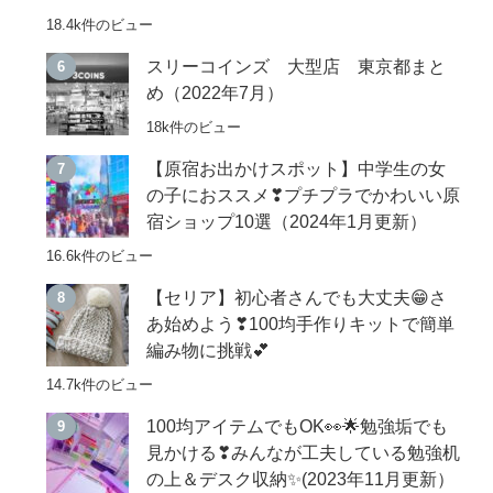
18.4k件のビュー
スリーコインズ 大型店 東京都まと
め（2022年7月）
18k件のビュー
【原宿お出かけスポット】中学生の女
の子におススメ❣プチプラでかわいい原
宿ショップ10選（2024年1月更新）
16.6k件のビュー
【セリア】初心者さんでも大丈夫😁さ
あ始めよう❣100均手作りキットで簡単
編み物に挑戦💕
14.7k件のビュー
100均アイテムでもOK👀🌟勉強垢でも
見かける❣みんなが工夫している勉強机
の上＆デスク収納✨(2023年11月更新）