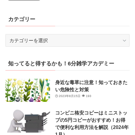
カテゴリー
カ
テ
ゴ
リ
知ってると得するかも！6分雑学アカデミー
ー
身近な毒草に注意！知っておきた
い危険性と対策
2023年8月15日
193
コンビニ格安コピーはミニストッ
プの5円コピーがおすすめ！お得
で便利な利用方法を解説（2024年
1月）