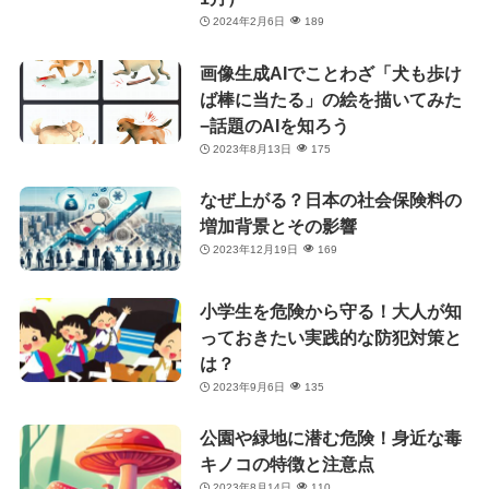
2024年2月6日
189
画像生成AIでことわざ「犬も歩け
ば棒に当たる」の絵を描いてみた
−話題のAIを知ろう
2023年8月13日
175
なぜ上がる？日本の社会保険料の
増加背景とその影響
2023年12月19日
169
小学生を危険から守る！大人が知
っておきたい実践的な防犯対策と
は？
2023年9月6日
135
公園や緑地に潜む危険！身近な毒
キノコの特徴と注意点
2023年8月14日
110