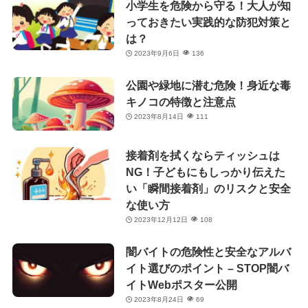
小学生を危険から守る！大人が知
っておきたい実践的な防犯対策と
は？
2023年9月6日
136
公園や緑地に潜む危険！身近な毒
キノコの特徴と注意点
2023年8月14日
111
接着剤を拭くならティッシュは
NG！子どもにもしっかり伝えた
い「瞬間接着剤」のリスクと安全
な使い方
2023年12月12日
108
闇バイトの危険性と安全なアルバ
イト選びのポイント – STOP闇バ
イトWebポスター公開
2023年8月24日
69