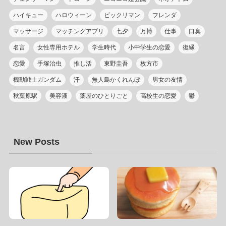
ハイキュー
ハロウィーン
ビックリマン
フレンダ
マッサージ
マッチングアプリ
七夕
万博
仕事
口臭
名言
女性専用ホテル
学生時代
小中学生の恋愛
復縁
恋愛
手塚治虫
推し活
東野圭吾
枚方市
機動戦士ガンダム
汗
無人島かくれんぼ
男女の友情
秋葉原駅
美容液
薬屋のひとりごと
高校生の恋愛
鬱
New Posts