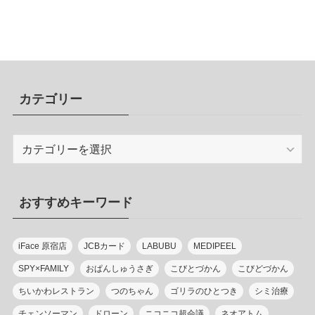
カテゴリー
カ
テ
ゴ
リ
おすすめキーワード
ー
iFace 原宿店
JCBカード
LABUBU
MEDIPEEL
SPY×FAMILY
おぱんしゅうさぎ
こびとづかん
こびどづかん
ちいかわレストラン
つのちゃん
ゴリラのひとつき
シミ治療
チェンソーマン
ドローン
ニコニコ超会議
ネオアトム