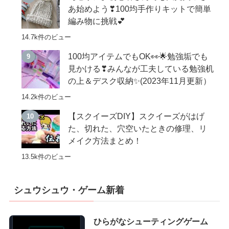
あ始めよう❣100均手作りキットで簡単
編み物に挑戦💕
14.7k件のビュー
100均アイテムでもOK👀🌟勉強垢でも
見かける❣みんなが工夫している勉強机
の上＆デスク収納✨(2023年11月更新）
14.2k件のビュー
【スクイーズDIY】スクイーズがはげ
た、切れた、穴空いたときの修理、リ
メイク方法まとめ！
13.5k件のビュー
シュウシュウ・ゲーム新着
ひらがなシューティングゲーム