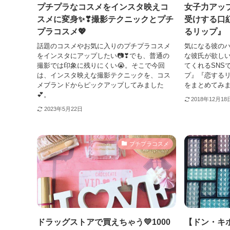
プチプラなコスメをインスタ映えコ
女子力アップ
スメに変身✨❣撮影テクニックとプチ
受けする口
プラコスメ💖
るリップ』『
話題のコスメやお気に入りのプチプラコスメ
気になる彼のハ
をインスタにアップしたい📷❣でも、普通の
な彼氏が欲し
撮影では印象に残りにくい😭。そこで今回
てくれるSNS
は、インスタ映えな撮影テクニックを、コス
プ』『恋する
メブランドからピックアップしてみました
をまとめてみま
💕。
2018年12月18
2023年5月22日
プチプラコスメ
ドラッグストアで買えちゃう💛1000
【ドン・キ