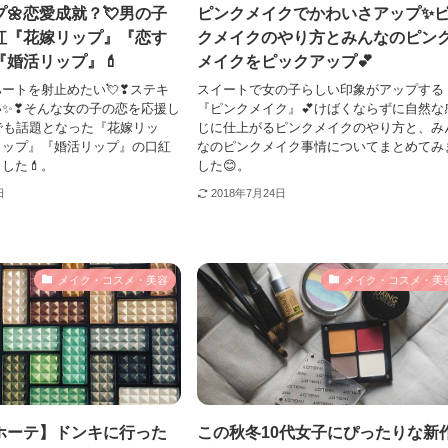
🌼恋愛成就？💘男の子
ピンクメイクでかわいさアップ✨
紅『花嫁リップ』『恋す
クメイクのやり方とみんなのピン
婚活リップ』💄
メイクをピックアップ💕
ートを射止めたい💘❣ステキ
スイートで女の子らしい印象がアップする
い✨❣そんな女の子の恋を応援し
『ピンクメイク』💕けばくならずに自然な
でも話題となった『花嫁リッ
じに仕上がるピンクメイクのやり方と、み
リップ』『婚活リップ』の口紅
なのピンクメイク事情についてまとめてみ
した💄。
した😊。
日
2018年7月24日
メイク・コスメ・美容
メイク・コスメ・美
ホーテ】ドンキに行った
この秋冬10代女子にぴったりな新