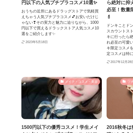
円以下の人気プチプラコスメ10選✨
ら絶対に抑
必至！数量
おうちの近所にあるドラッグストアで気軽買
💄
えちゃう人気プチプラコスメ💕お安いだけじ
ゃない❣その実力と魅力に迫りながら、1000
ドンキことド
円以下で買えるドラックストア人気コスメ10
スカウントス
選をご紹介します✨
キに行ったら
れ必至の可愛
2023年5月18日
キ限定コスメ
定コスメは特
2017年12月28
メイク・コスメ・美容
プ
1500円以下の優秀コスメ！学生メイ
2016秋冬