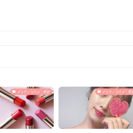
メイク・コスメ・美容
メイク・コスメ・美