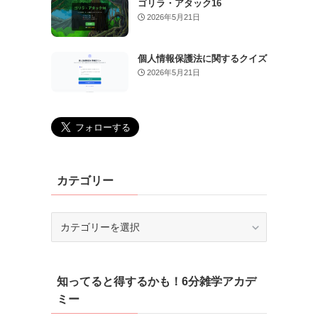
ゴリラ・アタック16
2026年5月21日
個人情報保護法に関するクイズ
2026年5月21日
カテゴリー
カ
テ
ゴ
リ
知ってると得するかも！6分雑学アカデ
ー
ミー