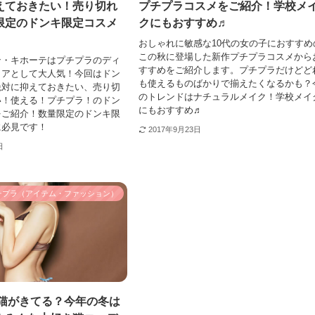
えておきたい！売り切れ
プチプラコスメをご紹介！学校メ
限定のドンキ限定コスメ
クにもおすすめ♬
おしゃれに敏感な10代の女の子におすすめ
この秋に登場した新作プチプラコスメから
ン・キホーテはプチプラのディ
すすめをご紹介します。プチプラだけどど
トアとして大人気！今回はドン
も使えるものばかりで揃えたくなるかも？
絶対に抑えておきたい、売り切
のトレンドはナチュラルメイク！学校メイ
い！使える！プチプラ！のドン
にもおすすめ♬
をご紹介！数量限定のドンキ限
に必見です！
2017年9月23日
日
チプラ（アイテム・ファッション）
は猫がきてる？今年の冬は