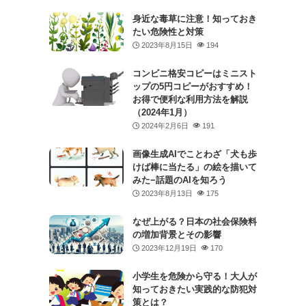
身近な毒草に注意！知っておき
たい危険性と対策
2023年8月15日
194
コンビニ格安コピーはミニスト
ップの5円コピーがおすすめ！
お得で便利な利用方法を解説
（2024年1月）
2024年2月6日
191
画像生成AIでことわざ「犬も歩
けば棒に当たる」の絵を描いて
みた−話題のAIを知ろう
2023年8月13日
175
なぜ上がる？日本の社会保険料
の増加背景とその影響
2023年12月19日
170
小学生を危険から守る！大人が
知っておきたい実践的な防犯対
策とは？