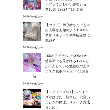
チプラでかわいい原宿ショッ
プ10選（2024年1月更新）
16.6k件のビュー
【セリア】初心者さんでも大
丈夫😁さあ始めよう❣100均
手作りキットで簡単編み物に
挑戦💕
14.7k件のビュー
100均アイテムでもOK👀🌟
勉強垢でも見かける❣みんな
が工夫している勉強机の上＆
デスク収納✨(2023年11月更
新）
14.2k件のビュー
【スクイーズDIY】スクイー
ズがはげた、切れた、穴空い
たときの修理、リメイク方法
まとめ！