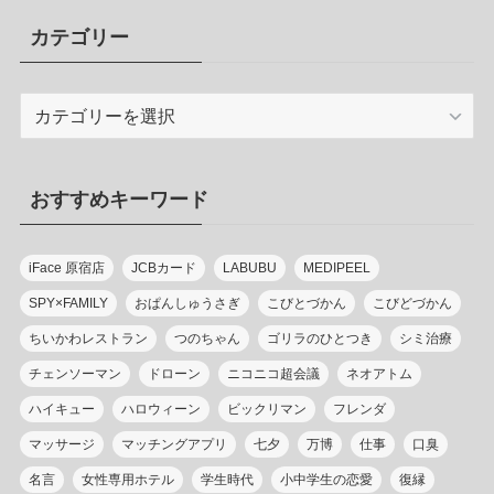
カテゴリー
カ
テ
ゴ
リ
おすすめキーワード
ー
iFace 原宿店
JCBカード
LABUBU
MEDIPEEL
SPY×FAMILY
おぱんしゅうさぎ
こびとづかん
こびどづかん
ちいかわレストラン
つのちゃん
ゴリラのひとつき
シミ治療
チェンソーマン
ドローン
ニコニコ超会議
ネオアトム
ハイキュー
ハロウィーン
ビックリマン
フレンダ
マッサージ
マッチングアプリ
七夕
万博
仕事
口臭
名言
女性専用ホテル
学生時代
小中学生の恋愛
復縁