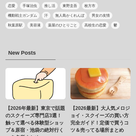
恋愛
手塚治虫
推し活
東野圭吾
枚方市
機動戦士ガンダム
汗
無人島かくれんぼ
男女の友情
秋葉原駅
美容液
薬屋のひとりごと
高校生の恋愛
鬱
New Posts
【2026年最新】東京で話題
【2026最新】大人気メロジ
のスクイーズ専門店3選！
ョイ・スクイーズの買い方
触って選べる体験型ショッ
完全ガイド！定価で買うコ
プ＆原宿・池袋の絶対行く
ツ＆売ってる場所まとめ