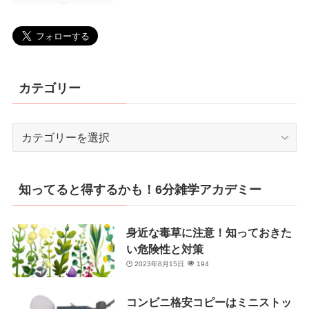
カテゴリー
カ
テ
ゴ
リ
知ってると得するかも！6分雑学アカデミー
ー
身近な毒草に注意！知っておきた
い危険性と対策
2023年8月15日
194
コンビニ格安コピーはミニストッ