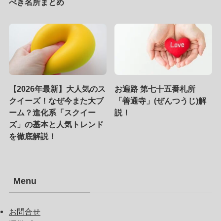
べき名所まとめ
【2026年最新】大人気のス
お遍路 第七十五番札所
クイーズ！なぜ今また大ブ
「善通寺」(ぜんつうじ)解
ーム？進化系「スクイー
説！
ズ」の基本と人気トレンド
を徹底解説！
Menu
お問合せ