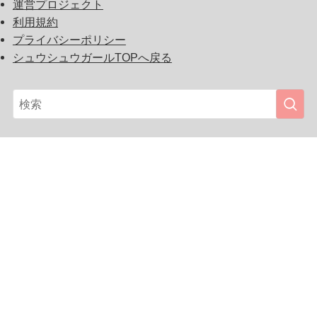
運営プロジェクト
利用規約
プライバシーポリシー
シュウシュウガールTOPへ戻る
『シュウシュウガール』は、女の子に人気のスクイー
ズ、ガチャガチャ、キャラクターグッズを初め、プチプ
ラかわいいガールズファッション、ビューティーアイテ
ム、雑貨やインスタ映えするフォトジェニックなスポッ
ト、カフェ、スイーツを紹介しています。気になるカワ
イイをまとめてランキング!! You can find a store location
to buy Japan’s ‘Kawaii girls fashion, beauty items, cute
variety goods, lovely sweets and also find a pop cafe and
photo spots for Instagram. (featuring new arrival squishies,
capsule toys, anime character goods in popular among