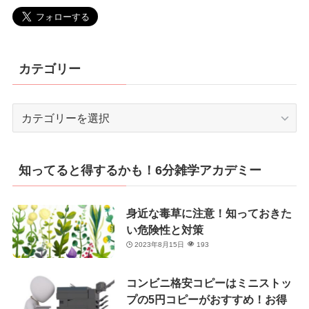
カテゴリー
カ
テ
ゴ
リ
知ってると得するかも！6分雑学アカデミー
ー
身近な毒草に注意！知っておきた
い危険性と対策
2023年8月15日
193
コンビニ格安コピーはミニストッ
プの5円コピーがおすすめ！お得