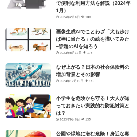
で便利な利用方法を解説（2024年
1月）
2024年2月6日
189
画像生成AIでことわざ「犬も歩け
ば棒に当たる」の絵を描いてみた
−話題のAIを知ろう
2023年8月13日
175
なぜ上がる？日本の社会保険料の
増加背景とその影響
2023年12月19日
169
小学生を危険から守る！大人が知
っておきたい実践的な防犯対策と
は？
2023年9月6日
135
公園や緑地に潜む危険！身近な毒