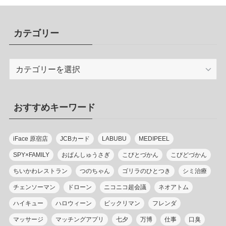
カテゴリー
カ
テ
ゴ
リ
おすすめキーワード
ー
iFace 原宿店
JCBカード
LABUBU
MEDIPEEL
SPY×FAMILY
おぱんしゅうさぎ
こびとづかん
こびどづかん
ちいかわレストラン
つのちゃん
ゴリラのひとつき
シミ治療
チェンソーマン
ドローン
ニコニコ超会議
ネオアトム
ハイキュー
ハロウィーン
ビックリマン
フレンダ
マッサージ
マッチングアプリ
七夕
万博
仕事
口臭