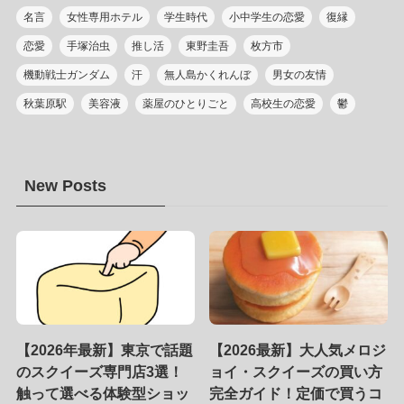
名言
女性専用ホテル
学生時代
小中学生の恋愛
復縁
恋愛
手塚治虫
推し活
東野圭吾
枚方市
機動戦士ガンダム
汗
無人島かくれんぼ
男女の友情
秋葉原駅
美容液
薬屋のひとりごと
高校生の恋愛
鬱
New Posts
【2026年最新】東京で話題
【2026最新】大人気メロジ
のスクイーズ専門店3選！
ョイ・スクイーズの買い方
触って選べる体験型ショッ
完全ガイド！定価で買うコ