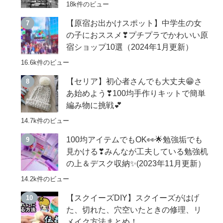
18k件のビュー
【原宿お出かけスポット】中学生の女
の子におススメ❣プチプラでかわいい原
宿ショップ10選（2024年1月更新）
16.6k件のビュー
【セリア】初心者さんでも大丈夫😁さ
あ始めよう❣100均手作りキットで簡単
編み物に挑戦💕
14.7k件のビュー
100均アイテムでもOK👀🌟勉強垢でも
見かける❣みんなが工夫している勉強机
の上＆デスク収納✨(2023年11月更新）
14.2k件のビュー
【スクイーズDIY】スクイーズがはげ
た、切れた、穴空いたときの修理、リ
メイク方法まとめ！