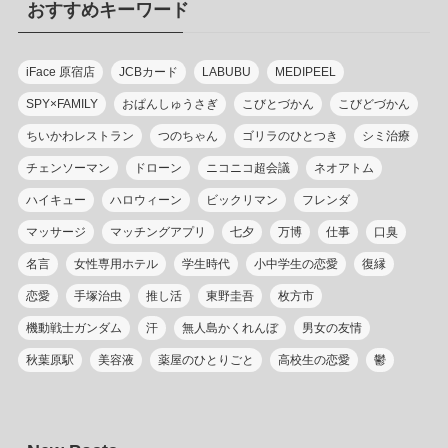
おすすめキーワード
ー
iFace 原宿店
JCBカード
LABUBU
MEDIPEEL
SPY×FAMILY
おぱんしゅうさぎ
こびとづかん
こびどづかん
ちいかわレストラン
つのちゃん
ゴリラのひとつき
シミ治療
チェンソーマン
ドローン
ニコニコ超会議
ネオアトム
ハイキュー
ハロウィーン
ビックリマン
フレンダ
マッサージ
マッチングアプリ
七夕
万博
仕事
口臭
名言
女性専用ホテル
学生時代
小中学生の恋愛
復縁
恋愛
手塚治虫
推し活
東野圭吾
枚方市
機動戦士ガンダム
汗
無人島かくれんぼ
男女の友情
秋葉原駅
美容液
薬屋のひとりごと
高校生の恋愛
鬱