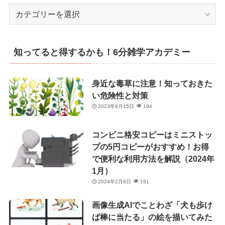
カ
テ
ゴ
リ
知ってると得するかも！6分雑学アカデミー
ー
身近な毒草に注意！知っておきた
い危険性と対策
2023年8月15日
194
コンビニ格安コピーはミニストッ
プの5円コピーがおすすめ！お得
で便利な利用方法を解説（2024年
1月）
2024年2月6日
191
画像生成AIでことわざ「犬も歩け
ば棒に当たる」の絵を描いてみた