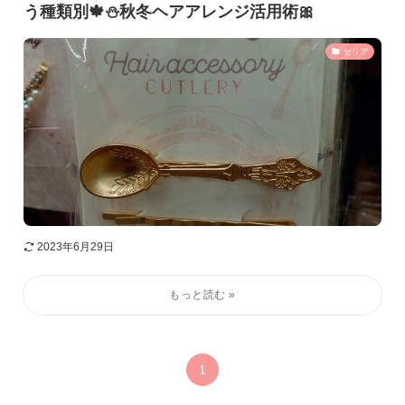
う種類別🍁⛄秋冬ヘアアレンジ活用術🎀
セリア
2023年6月29日
1