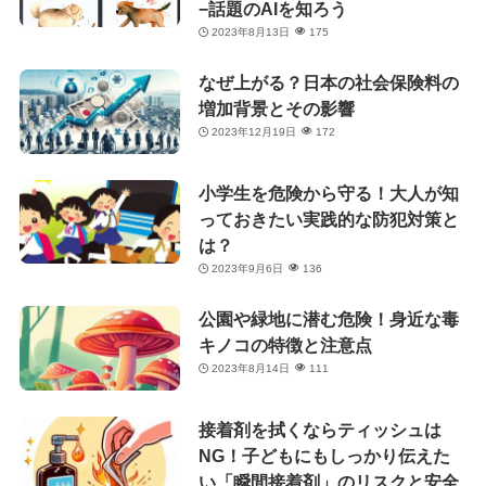
−話題のAIを知ろう
2023年8月13日
175
なぜ上がる？日本の社会保険料の
増加背景とその影響
2023年12月19日
172
小学生を危険から守る！大人が知
っておきたい実践的な防犯対策と
は？
2023年9月6日
136
公園や緑地に潜む危険！身近な毒
キノコの特徴と注意点
2023年8月14日
111
接着剤を拭くならティッシュは
NG！子どもにもしっかり伝えた
い「瞬間接着剤」のリスクと安全