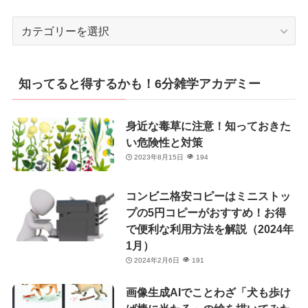
カ
テ
ゴ
リ
知ってると得するかも！6分雑学アカデミー
ー
身近な毒草に注意！知っておきた
い危険性と対策
2023年8月15日
194
コンビニ格安コピーはミニストッ
プの5円コピーがおすすめ！お得
で便利な利用方法を解説（2024年
1月）
2024年2月6日
191
画像生成AIでことわざ「犬も歩け