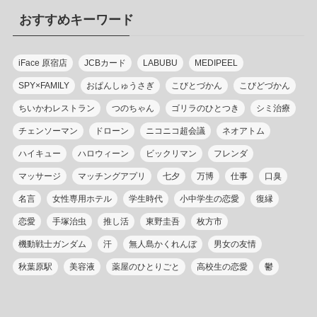
リ
おすすめキーワード
ー
iFace 原宿店
JCBカード
LABUBU
MEDIPEEL
SPY×FAMILY
おぱんしゅうさぎ
こびとづかん
こびどづかん
ちいかわレストラン
つのちゃん
ゴリラのひとつき
シミ治療
チェンソーマン
ドローン
ニコニコ超会議
ネオアトム
ハイキュー
ハロウィーン
ビックリマン
フレンダ
マッサージ
マッチングアプリ
七夕
万博
仕事
口臭
名言
女性専用ホテル
学生時代
小中学生の恋愛
復縁
恋愛
手塚治虫
推し活
東野圭吾
枚方市
機動戦士ガンダム
汗
無人島かくれんぼ
男女の友情
秋葉原駅
美容液
薬屋のひとりごと
高校生の恋愛
鬱