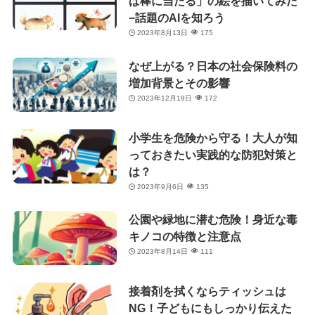
ば棒に当たる」の絵を描いてみた
−話題のAIを知ろう
2023年8月13日
175
なぜ上がる？日本の社会保険料の
増加背景とその影響
2023年12月19日
172
小学生を危険から守る！大人が知
っておきたい実践的な防犯対策と
は？
2023年9月6日
135
公園や緑地に潜む危険！身近な毒
キノコの特徴と注意点
2023年8月14日
111
接着剤を拭くならティッシュは
NG！子どもにもしっかり伝えた