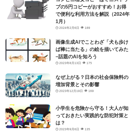
プの5円コピーがおすすめ！お得
で便利な利用方法を解説（2024年
1月）
2024年2月6日
189
画像生成AIでことわざ「犬も歩け
ば棒に当たる」の絵を描いてみた
−話題のAIを知ろう
2023年8月13日
175
なぜ上がる？日本の社会保険料の
増加背景とその影響
2023年12月19日
169
小学生を危険から守る！大人が知
っておきたい実践的な防犯対策と
は？
2023年9月6日
135