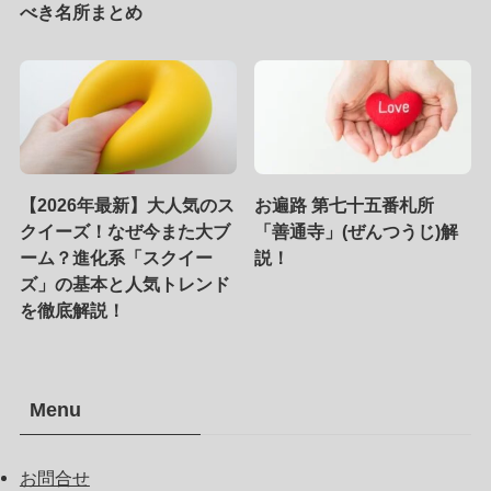
べき名所まとめ
【2026年最新】大人気のス
お遍路 第七十五番札所
クイーズ！なぜ今また大ブ
「善通寺」(ぜんつうじ)解
ーム？進化系「スクイー
説！
ズ」の基本と人気トレンド
を徹底解説！
Menu
お問合せ