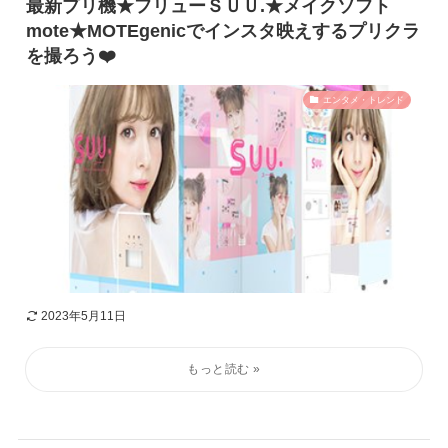
最新プリ機★フリューＳＵＵ.★メイクソフト
mote★MOTEgenicでインスタ映えするプリクラ
を撮ろう❤️
エンタメ・トレンド
2023年5月11日