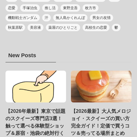
恋愛
手塚治虫
推し活
東野圭吾
枚方市
機動戦士ガンダム
汗
無人島かくれんぼ
男女の友情
秋葉原駅
美容液
薬屋のひとりごと
高校生の恋愛
鬱
New Posts
【2026年最新】東京で話題
【2026最新】大人気メロジ
のスクイーズ専門店3選！
ョイ・スクイーズの買い方
触って選べる体験型ショッ
完全ガイド！定価で買うコ
プ＆原宿・池袋の絶対行く
ツ＆売ってる場所まとめ