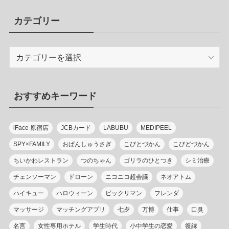
カテゴリー
カ
テ
ゴ
リ
おすすめキーワード
ー
iFace 原宿店
JCBカード
LABUBU
MEDIPEEL
SPY×FAMILY
おぱんしゅうさぎ
こびとづかん
こびどづかん
ちいかわレストラン
つのちゃん
ゴリラのひとつき
シミ治療
チェンソーマン
ドローン
ニコニコ超会議
ネオアトム
ハイキュー
ハロウィーン
ビックリマン
フレンダ
マッサージ
マッチングアプリ
七夕
万博
仕事
口臭
名言
女性専用ホテル
学生時代
小中学生の恋愛
復縁