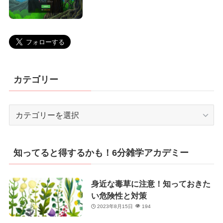
カテゴリー
カ
テ
ゴ
リ
知ってると得するかも！6分雑学アカデミー
ー
身近な毒草に注意！知っておきた
い危険性と対策
2023年8月15日
194