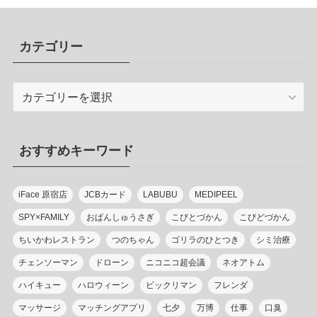
カテゴリー
カ
テ
ゴ
リ
おすすめキーワード
ー
iFace 原宿店
JCBカード
LABUBU
MEDIPEEL
SPY×FAMILY
おぱんしゅうさぎ
こびとづかん
こびどづかん
ちいかわレストラン
つのちゃん
ゴリラのひとつき
シミ治療
チェンソーマン
ドローン
ニコニコ超会議
ネオアトム
ハイキュー
ハロウィーン
ビックリマン
フレンダ
マッサージ
マッチングアプリ
七夕
万博
仕事
口臭