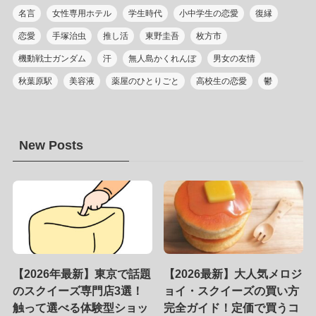
名言
女性専用ホテル
学生時代
小中学生の恋愛
復縁
恋愛
手塚治虫
推し活
東野圭吾
枚方市
機動戦士ガンダム
汗
無人島かくれんぼ
男女の友情
秋葉原駅
美容液
薬屋のひとりごと
高校生の恋愛
鬱
New Posts
【2026年最新】東京で話題
【2026最新】大人気メロジ
のスクイーズ専門店3選！
ョイ・スクイーズの買い方
触って選べる体験型ショッ
完全ガイド！定価で買うコ