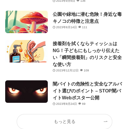
2023年9月6日
136
公園や緑地に潜む危険！身近な毒
キノコの特徴と注意点
2023年8月14日
111
接着剤を拭くならティッシュは
NG！子どもにもしっかり伝えた
い「瞬間接着剤」のリスクと安全
な使い方
2023年12月12日
109
闇バイトの危険性と安全なアルバ
イト選びのポイント – STOP闇バ
イトWebポスター公開
2023年8月24日
69
もっと見る