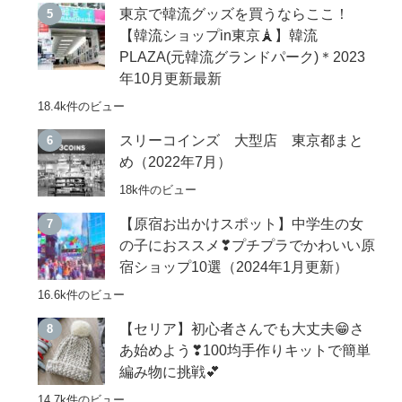
東京で韓流グッズを買うならここ！
【韓流ショップin東京🗼】韓流
PLAZA(元韓流グランドパーク)＊2023
年10月更新最新
18.4k件のビュー
スリーコインズ 大型店 東京都まと
め（2022年7月）
18k件のビュー
【原宿お出かけスポット】中学生の女
の子におススメ❣プチプラでかわいい原
宿ショップ10選（2024年1月更新）
16.6k件のビュー
【セリア】初心者さんでも大丈夫😁さ
あ始めよう❣100均手作りキットで簡単
編み物に挑戦💕
14.7k件のビュー