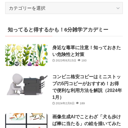
カ
テ
ゴ
リ
知ってると得するかも！6分雑学アカデミー
ー
身近な毒草に注意！知っておきた
い危険性と対策
2023年8月15日
193
コンビニ格安コピーはミニストッ
プの5円コピーがおすすめ！お得
で便利な利用方法を解説（2024年
1月）
2024年2月6日
189
画像生成AIでことわざ「犬も歩け
ば棒に当たる」の絵を描いてみた