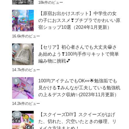
18k件のビュー
【原宿お出かけスポット】中学生の女
の子におススメ❣プチプラでかわいい原
宿ショップ10選（2024年1月更新）
16.6k件のビュー
【セリア】初心者さんでも大丈夫😁さ
あ始めよう❣100均手作りキットで簡単
編み物に挑戦💕
14.7k件のビュー
100均アイテムでもOK👀🌟勉強垢でも
見かける❣みんなが工夫している勉強机
の上＆デスク収納✨(2023年11月更新）
14.2k件のビュー
【スクイーズDIY】スクイーズがはげ
た、切れた、穴空いたときの修理、リ
メイク方法まとめ！