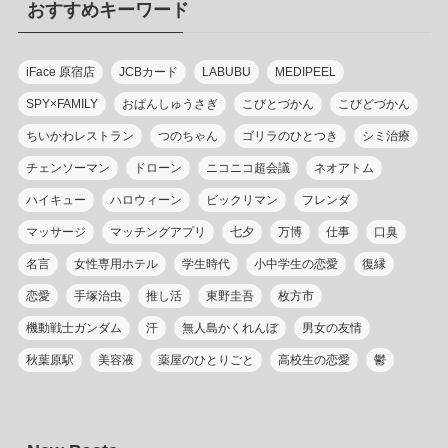
おすすめキーワード
ー
iFace 原宿店
JCBカード
LABUBU
MEDIPEEL
SPY×FAMILY
おぱんしゅうさぎ
こびとづかん
こびどづかん
ちいかわレストラン
つのちゃん
ゴリラのひとつき
シミ治療
チェンソーマン
ドローン
ニコニコ超会議
ネオアトム
ハイキュー
ハロウィーン
ビックリマン
フレンダ
マッサージ
マッチングアプリ
七夕
万博
仕事
口臭
名言
女性専用ホテル
学生時代
小中学生の恋愛
復縁
恋愛
手塚治虫
推し活
東野圭吾
枚方市
機動戦士ガンダム
汗
無人島かくれんぼ
男女の友情
秋葉原駅
美容液
薬屋のひとりごと
高校生の恋愛
鬱