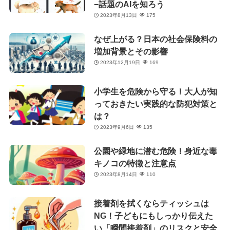
−話題のAIを知ろう
2023年8月13日
175
なぜ上がる？日本の社会保険料の
増加背景とその影響
2023年12月19日
169
小学生を危険から守る！大人が知
っておきたい実践的な防犯対策と
は？
2023年9月6日
135
公園や緑地に潜む危険！身近な毒
キノコの特徴と注意点
2023年8月14日
110
接着剤を拭くならティッシュは
NG！子どもにもしっかり伝えた
い「瞬間接着剤」のリスクと安全