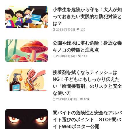
小学生を危険から守る！大人が知
っておきたい実践的な防犯対策と
は？
2023年9月6日
136
公園や緑地に潜む危険！身近な毒
キノコの特徴と注意点
2023年8月14日
111
接着剤を拭くならティッシュは
NG！子どもにもしっかり伝えた
い「瞬間接着剤」のリスクと安全
な使い方
2023年12月12日
109
闇バイトの危険性と安全なアルバ
イト選びのポイント – STOP闇バ
イトWebポスター公開