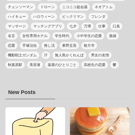
チェンソーマン
ドローン
ニコニコ超会議
ネオアトム
ハイキュー
ハロウィーン
ビックリマン
フレンダ
マッサージ
マッチングアプリ
七夕
万博
仕事
口臭
名言
女性専用ホテル
学生時代
小中学生の恋愛
復縁
恋愛
手塚治虫
推し活
東野圭吾
枚方市
機動戦士ガンダム
汗
無人島かくれんぼ
男女の友情
秋葉原駅
美容液
薬屋のひとりごと
高校生の恋愛
鬱
New Posts