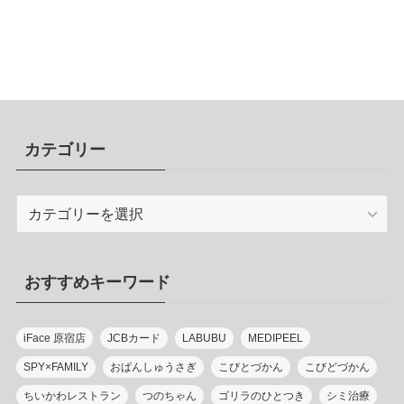
カテゴリー
カ
テ
ゴ
リ
おすすめキーワード
ー
iFace 原宿店
JCBカード
LABUBU
MEDIPEEL
SPY×FAMILY
おぱんしゅうさぎ
こびとづかん
こびどづかん
ちいかわレストラン
つのちゃん
ゴリラのひとつき
シミ治療